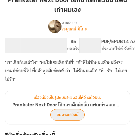
Prankster Next Door ไอ้หมาเด็กตัวนั้น แฟน
ไอ้
เก่าผมเอง
หมา
เด็ก
นามปากกา
ตัว
ระมุณณ์ มิโกะ
Prankster
เรื่อง
นั้น
Next
Door
แฟน
21 ตอน
49.95K
292
85
PG ทั่วไป
PDF/EPUB
14 ก.
ไอ้
สารบัญ
จำนวนคำ
เก่า
จำนวนหน้า (A5)
ยอดวิว
ระดับเนื้อหา
ประเภทไฟล์
วันที่
หมา
ผม
เด็ก
“เราเลิกกันแล้วไง” “ผมไม่เคยเลิกกับพี่” “ถ้าพี่ไม่รักผมแล้วผมถึงจะ
เอง
ตัว
ยอมปล่อยพี่ไป พี่กล้าพูดมั้ยล่ะครับว่า...ไม่รักผมแล้ว” “พี่...รัก...ไม่เคย
นั้น
แฟน
ไม่รัก”
เก่า
ผม
เอง
เรื่องนี้ยังมีในรูปแบบรายตอนให้อ่านด้วยนะ
[Ebook]
Prankster Next Door ไอ้หมาเด็กตัวนั้น แฟนเก่าผมเอง [Ebook]
ติดตามเรื่องนี้