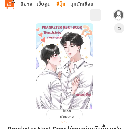
ข้ามไปยังเนื้อหาหลัก
นิยาย
เว็บตูน
อีบุ๊ก
มุมนักเขียน
โหลด
Prankster
ตัวอย่าง
Next
วาย
Door