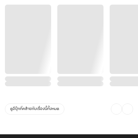
ทำความเข้าใจพฤติกรรม มุมมอง และความต้องการที่แท้จริงของมนุษย์
อย่างถ่องแท้
เมื่อเห็นว่าความศรัทธาในความรักกำลังเลือนหายไปเรื่อย ๆ
เธอจึงตัดสินใจริเริ่มวิธีฟื้นฟูพลังด้ายแดงและความเชื่อของผู้คน
การไลฟ์สตรีม จึงได้ถือกำเนิดขึ้น!ซูเซียวไม่ได้ทำเพียงแค่ผูกด้ายแดงให้
กับคู่ที่เหมาะสมเท่านั้น
แต่ยังกล้าที่จะตัดด้ายแดง สำหรับคู่ที่ถูกผูกพันผิดพลาดและไม่ควรอยู่
ร่วมกัน
ไลฟ์สดของเธอจึงสะท้อนความบริสุทธิ์ ไร้เดียงสา และความตรงไปตรง
มาของเทพเซียน
ผู้ชมที่เข้ามาดูไม่ว่าจะด้วยความบังเอิญหรือความอยากรู้อยากเห็น
ต่างก็ถูกดึงดูดด้วยความเป็นตัวของเธออย่างไม่อาจต้านทานได้
ดูอีบุ๊กที่คล้ายกับเรื่องนี้ทั้งหมด
สายเผือก สายใส่ใจ มากองรวมกัน!! วันนี้ถึงคิวใครที่จะถูกแฉเรื่องความ
รัก!
#นางเอกเป็นเซียน #เทพจันทรา #ผูกวาสนาตัดด้ายแดง