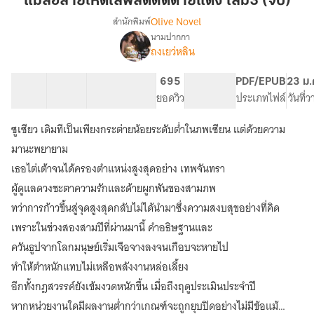
แม่สื่อสายโหดไลฟ์สดตัดด้ายแดง เล่ม3 (จบ)
โหด
Olive Novel
สำนักพิมพ์
ไลฟ์
นามปากกา
(มี
เรื่อง
สด
ถงเยว่หลิน
ebook
ตัด
เล่ม1-
ด้าย
77 ตอน
99.24K
635
695
PG ทั่วไป
PDF/EPUB
23 ม.
3
แดง
สารบัญ
จำนวนคำ
จำนวนหน้า (A5)
ยอดวิว
ระดับเนื้อหา
ประเภทไฟล์
วันที่
จบ)
เล่ม3
แม่
สื่อ
ซูเซียว เดิมทีเป็นเพียงกระต่ายน้อยระดับต่ำในภพเซียน แต่ด้วยความ
(จบ)
สาย
มานะพยายาม
โหด
เธอไต่เต้าจนได้ครองตำแหน่งสูงสุดอย่าง เทพจันทรา
ไลฟ์
สด
ผู้ดูแลดวงชะตาความรักและด้ายผูกพันของสามภพ
ตัด
ทว่าการก้าวขึ้นสู่จุดสูงสุดกลับไม่ได้นำมาซึ่งความสงบสุขอย่างที่คิด
ด้าย
แดง
เพราะในช่วงสองสามปีที่ผ่านมานี้ คำอธิษฐานและ
ควันธูปจากโลกมนุษย์เริ่มเจือจางลงจนเกือบจะหายไป
ทำให้ตำหนักแทบไม่เหลือพลังงานหล่อเลี้ยง
อีกทั้งกฎสวรรค์ยังเข้มงวดหนักขึ้น เมื่อถึงฤดูประเมินประจำปี
หากหน่วยงานใดมีผลงานต่ำกว่าเกณฑ์จะถูกยุบปิดอย่างไม่มีข้อแม้