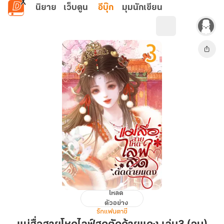
ข้ามไปยังเนื้อหาหลัก
นิยาย
เว็บตูน
อีบุ๊ก
มุมนักเขียน
โหลด
แม่
ตัวอย่าง
สื่อ
รักแฟนตาซี
สาย