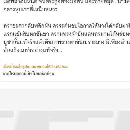
ผิดพลาดมหันต์ จนตระกูลต้องมลทิน และท้ายที่สุด…นางต้
กลางหุบเขาที่เหน็บหนาว
ทว่าชะตากลับพลิกผัน สวรรค์มอบโอกาสให้นางได้กลับมาลื
แรกแย้มสิบหกชันษา ความทรงจำอันแสนทรมานได้หล่อหลอม
บูชานั้นแท้จริงแล้วคือภาพลวงตาอันเปราะบาง มีเพียงอำนา
อันแข็งแกร่งอย่างแท้จริง
นางจึงร้อยเรียงแผนการอย่างแยบคาย ทอดทิ้งชีวิตคุณหนูในเ
เรื่องนี้ยังมีในรูปแบบรายตอนให้อ่านด้วยนะ
สู่เมืองท่าชายแดนอันไกลโพ้น เพื่อลิขิตชีวิตบทใหม่ด้วย
เกิดใหม่ครานี้ ข้าไม่ขอรักท่าน
สองปีผ่านไป…เงาของคุณหนูอันรั่วซีผู้เปราะบางได้เลือนหา
เหนียง’ สตรีผู้เป็นดั่งเจ้าแม่แห่งการค้าแห่งเมืองท่า น
สงบและเยียบเย็นดุจน้ำแข็งแรกในฤดูเหมันต์ ทุกย่างก้าว
ต้องก้มหัวให้