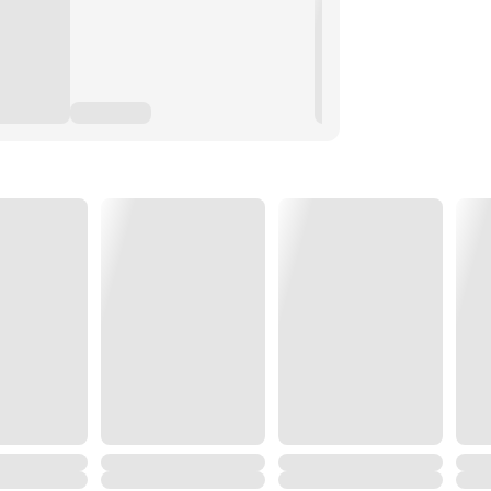
ถูกทำลายลง เมื่อโชคชะตานำพาแม่ทัพคน
รุษผู้เป็นดั่งฝันร้ายที่นางเฝ้าวิ่งหนีมา
แม่ทัพหนุ่มผู้ยิ่งใหญ่ต้องตกตะลึงและ
อีกต่อไป ท่าทีห่างเหินและสายตาที่ไม่
วามทรงจำของเขา และปลุกเร้าความ
ันเลวร้ายที่ถาโถมเข้าใส่ทุกครั้งที่
สร้างขึ้นมาปกป้องหัวใจ
ต้องวางความรู้สึกส่วนตัวลงและร่วมมือ
ายที่รายล้อม เปลวไฟจากอดีตจะ
ม่ หรือคำปฏิญาณที่นางยึดมั่น จะยัง