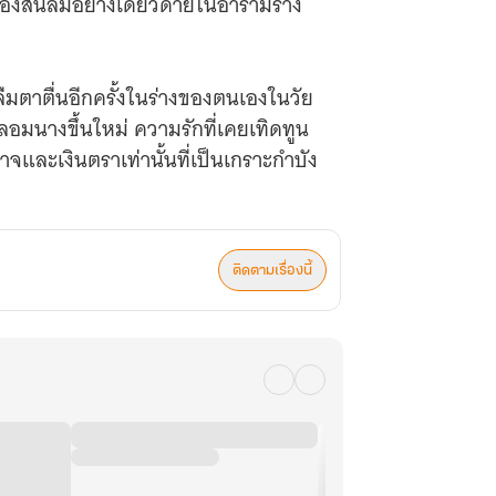
องสิ้นลมอย่างเดียวดายในอารามร้าง
มตาตื่นอีกครั้งในร่างของตนเองในวัย
นางขึ้นใหม่ ความรักที่เคยเทิดทูน
จและเงินตราเท่านั้นที่เป็นเกราะกำบัง
มืองหลวงที่มากด้วยเล่ห์เหลี่ยม มุ่ง
ติดตามเรื่องนี้
มือของตนเอง
ยไปจนสิ้น เหลือเพียงนาม ‘อันต้า
างงดงามราวภาพวาด ทว่าแววตากลับนิ่ง
ของนางแฝงไว้ด้วยอำนาจที่ทำให้ผู้คน