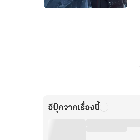
เกิด
ใหม่
ครา
นี้
ข้า
ไม่
ขอ
รัก
ท่าน
เล่ม
3
(จบ)
อีบุ๊กจากเรื่องนี้