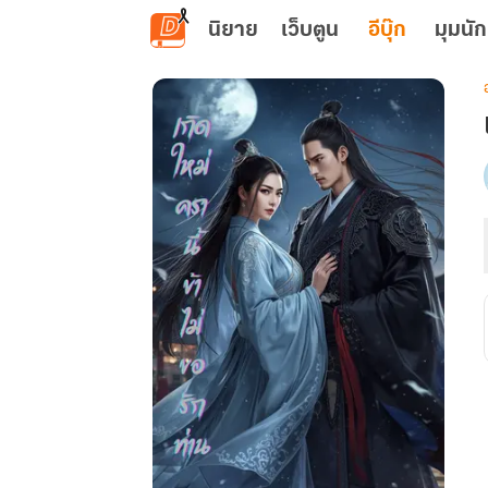
ข้ามไปยังเนื้อหาหลัก
นิยาย
เว็บตูน
อีบุ๊ก
มุมนัก
เ
น