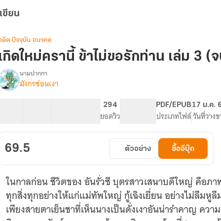
เขียน
อดีต ปัจจุบัน อนาคต
เกิดใหม่ครานี้ ข้าไม่ขอรักท่าน เล่ม 3 (
นามปากกา
มังกรซ่อนเงา
รื่อง
เกิด
ใหม่
21 ตอน
25.24K
82
294
PG ทั่วไป
PDF/EPUB
17 ม.ค. 
ครา
สารบัญ
จำนวนคำ
จำนวนหน้า (A5)
ยอดวิว
ระดับเนื้อหา
ประเภทไฟล์
วันที่วางข
ี้
ข้า
ไม่
69.5
ตัวอย่าง
ซื้ออีบุ๊ก
ขอ
รัก
ท่าน
ในกาลก่อน ชีวิตของ อันรั่วซี บุตรสาวเสนาบดีใหญ่ คือ
ทุกสิ่งทุกอย่างให้แก่แม่ทัพใหญ่ กู้เฉิงเยี่ยน อย่างไม่ลืมหู
เพียงสายตาเย็นชาที่เห็นนางเป็นดั่งเงาอันน่ารำคาญ ความ