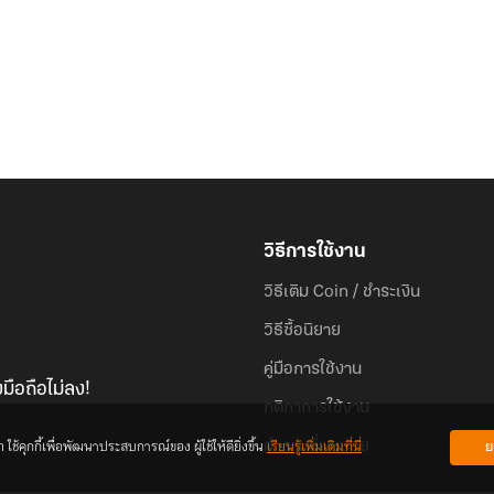
"เกิดใหม่ครานี้…ข้าไม่ขอรักท่าน"
วิธีการใช้งาน
วิธีเติม Coin / ชำระเงิน
วิธีซื้อนิยาย
คู่มือการใช้งาน
มือถือไม่ลง!
กติกาการใช้งาน
้คุกกี้เพื่อพัฒนาประสบการณ์ของ ผู้ใช้ให้ดียิ่งขึ้น
เรียนรู้เพิ่มเติมที่นี่
ย
คำถามที่พบบ่อย