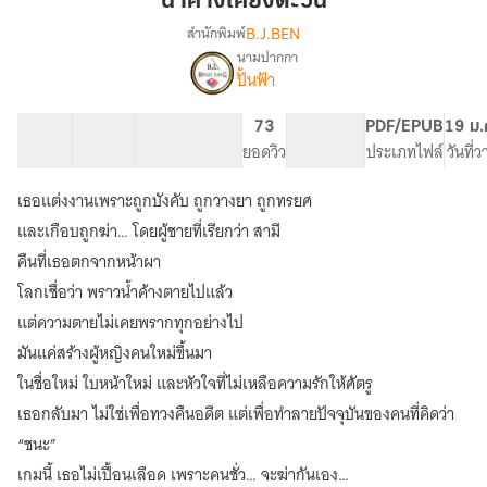
น้ำค้างเคียงตะวัน
B.J.BEN
สำนักพิมพ์
นามปากกา
เรื่อง
ปั้นฟ้า
น้ำค้าง
เคียง
ตะวัน
12 ตอน
12.9K
150
73
PG ทั่วไป
PDF/EPUB
19 ม.
สารบัญ
จำนวนคำ
จำนวนหน้า (A5)
ยอดวิว
ระดับเนื้อหา
ประเภทไฟล์
วันที่
เธอแต่งงานเพราะถูกบังคับ ถูกวางยา ถูกทรยศ
และเกือบถูกฆ่า… โดยผู้ชายที่เรียกว่า สามี
คืนที่เธอตกจากหน้าผา
โลกเชื่อว่า พราวน้ำค้างตายไปแล้ว
แต่ความตายไม่เคยพรากทุกอย่างไป
มันแค่สร้างผู้หญิงคนใหม่ขึ้นมา
ในชื่อใหม่ ใบหน้าใหม่ และหัวใจที่ไม่เหลือความรักให้ศัตรู
เธอกลับมา ไม่ใช่เพื่อทวงคืนอดีต แต่เพื่อทำลายปัจจุบันของคนที่คิดว่า
“ชนะ”
เกมนี้ เธอไม่เปื้อนเลือด เพราะคนชั่ว… จะฆ่ากันเอง