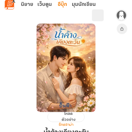
ข้ามไปยังเนื้อหาหลัก
นิยาย
เว็บตูน
อีบุ๊ก
มุมนักเขียน
โหลด
น้ำค้าง
ตัวอย่าง
เคียง
รักดราม่า
ตะวัน