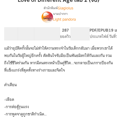
Love of Different Age เล่ม 2 (จบ)
Age
Glagiolus
สำนักพิมพ์
เล่ม
นามปากกา
Love
เรื่อง
2
Light pandora
of
(จบ)
Different
59 ตอน
122.59K
598
287
PG ทั่วไป
PDF/EPUB
19 ม
Age
สารบัญ
จำนวนคำ
จำนวนหน้า (A5)
ยอดวิว
ระดับเนื้อหา
ประเภทไฟล์
วันที
แม้ว่าอุบัติครั้งนั้นจะไม่ทำให้ความทรงจำในวัยเด็กกลับมา เมื่อพวกเขาได้
พบกันในวัยผู้ใหญ่อีกครั้ง ตัดสินใจจับมือเป็นพันธมิตรให้กันและกัน รวม
ถึงใช้ชีวิตร่วมกัน หากมีคนตรงหน้าเป็นคู่ชีวิต...จะกลายเป็นเกราะป้องกัน
ที่แข็งแกร่งที่สุดทั้งทางร่างกายและจิตใจ
คำเตือน
-เลือด
-การต่อสู้รุนแรง
-การพูดจาดูถูกชาติกำเนิด