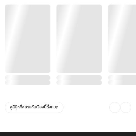
ดูอีบุ๊กที่คล้ายกับเรื่องนี้ทั้งหมด