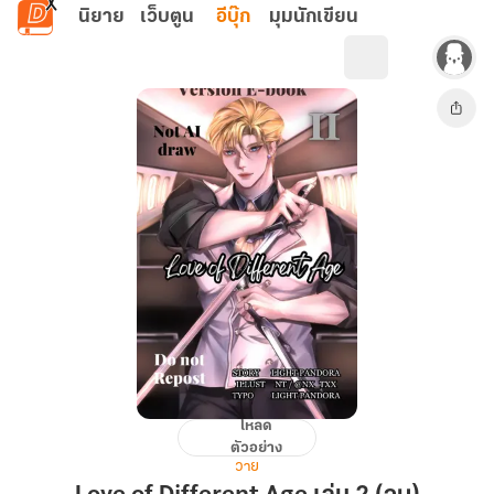
ข้ามไปยังเนื้อหาหลัก
นิยาย
เว็บตูน
อีบุ๊ก
มุมนักเขียน
โหลด
Love
ตัวอย่าง
of
วาย
Different