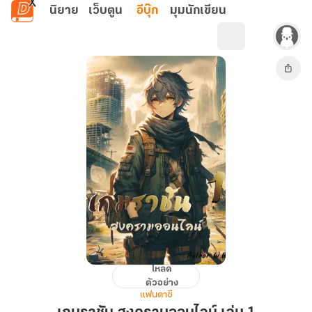
ข้ามไปยังเนื้อหาหลัก
นิยาย
เว็บตูน
อีบุ๊ก
มุมนักเขียน
โหลด
เกม
ตัวอย่าง
ราชัน
แฟนตาซี
สงคราม