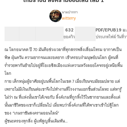
เกมราชัน สงครามออนไลน์ เล่ม 1
ออนไลน์
เล่ม
นามปากกา
witterry
เรื่อง
1
เกม
ราชัน
31 ตอน
62.91K
141
632
PG ทั่วไป
PDF/EPUB
19 ม.
สงคราม
สารบัญ
จำนวนคำ
จำนวนหน้า (A5)
ยอดวิว
ระดับเนื้อหา
ประเภทไฟล์
วันที่
ออนไลน์
ณ โลกอนาคต ปี 70 มันคือช่วงเวลาที่ทุกสรรพสิ่งเสื่อมโทรม อากาศเป็น
พิษ ฝุ่นควัน ความยากจนและอดยาก เข้าครอบงำมนุษย์บนโลก ผู้คนที่
ร่ำรวยพากันย้ายไปอยู่ที่โอเอซิสเมืองแห่งความหวังลอยโคจรอยู่เหนือพื้น
โลก
กาย เด็กหนุ่มผู้อาศัยอยู่บนพื้นโลกในเขต 7 เมื่อเรียนจบมัธยมปลาย แต่
เพราะไม่มีเงินเรียนต่อเขาจึงไปทำงานที่โรงงานแยกชิ้นส่วนโลหะ แต่หารู้
ไม่ว่า ณ ที่แห่งนั้นเขาได้เจอกับ ลิ้งค์เกมที่ถูกทิ้งไว้ในซากยานและตั้งแต่
นั้นมาชีวิตของเขาก็เปลี่ยนไป เมื่อพบว่าลิ้งค์เกมที่ได้พาเขาเข้าไปสู้โลก
ของ “เกมราชันสงครามออนไลน์”
ผู้ชนะครองทุกสิ่ง ผู้แพ้สูญสิ้นเดิมพัน