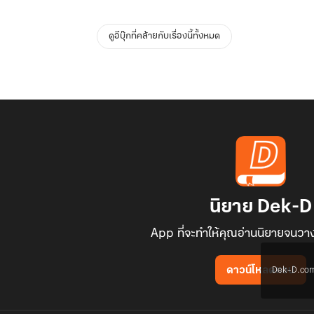
ดูอีบุ๊กที่คล้ายกับเรื่องนี้ทั้งหมด
นิยาย Dek-D
App ที่จะทำให้คุณอ่านนิยายจนวาง
Dek-D.com ใช
ดาวน์โหลดแอป