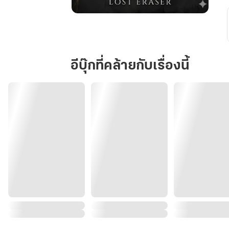
เดิม
พัน
วิญญาณ
บน
อีบุ๊กที่คล้ายกับเรื่องนี้
กระดาน
สถิติ
Statistic
Eye