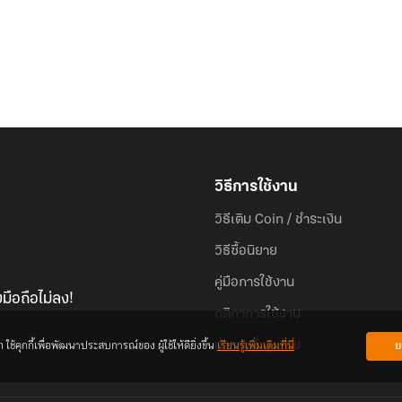
วิธีการใช้งาน
วิธีเติม Coin / ชำระเงิน
วิธีซื้อนิยาย
คู่มือการใช้งาน
มือถือไม่ลง!
กติกาการใช้งาน
้คุกกี้เพื่อพัฒนาประสบการณ์ของ ผู้ใช้ให้ดียิ่งขึ้น
เรียนรู้เพิ่มเติมที่นี่
ย
คำถามที่พบบ่อย