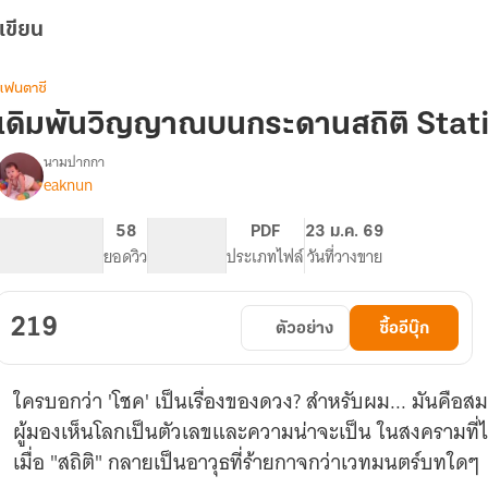
เขียน
แฟนตาซี
เดิมพันวิญญาณบนกระดานสถิติ Stati
นามปากกา
eaknun
รื่อง
เดิม
พัน
158
58
PG ทั่วไป
PDF
23 ม.ค. 69
วิญญาณ
จำนวนหน้า (A5)
ยอดวิว
ระดับเนื้อหา
ประเภทไฟล์
วันที่วางขาย
บน
กระดาน
สถิติ
219
ตัวอย่าง
ซื้ออีบุ๊ก
Statistic
Eye
ใครบอกว่า 'โชค' เป็นเรื่องของดวง? สำหรับผม... มันคือสมก
ผู้มองเห็นโลกเป็นตัวเลขและความน่าจะเป็น ในสงครามที่ไร้
เมื่อ "สถิติ" กลายเป็นอาวุธที่ร้ายกาจกว่าเวทมนตร์บทใดๆ