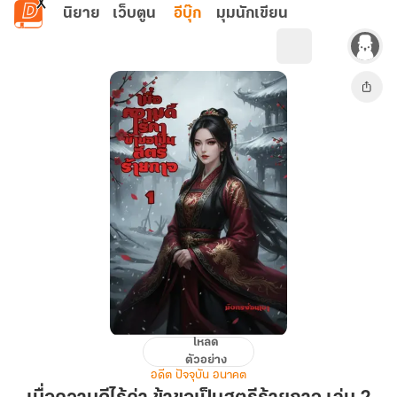
ข้ามไปยังเนื้อหาหลัก
นิยาย
เว็บตูน
อีบุ๊ก
มุมนักเขียน
โหลด
เมื่อ
ตัวอย่าง
ความ
อดีต ปัจจุบัน อนาคต
ดี