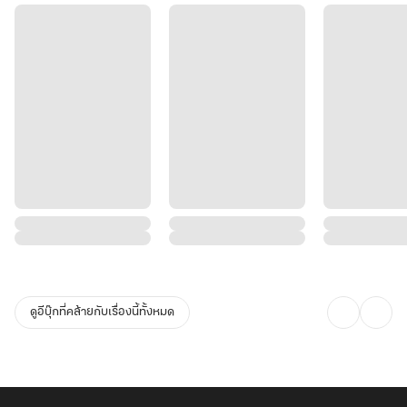
เจ้าเอง"
เมื่อ 'นางร้าย' จับมือกับ 'จอมอำมหิต' เส้นทางสู่บัลลังก์อำนาจและเพลิง
แค้นครั้งนี้…ใครหน้าไหนก็อย่าหวังจะรอดพ้น!
ดูอีบุ๊กที่คล้ายกับเรื่องนี้ทั้งหมด