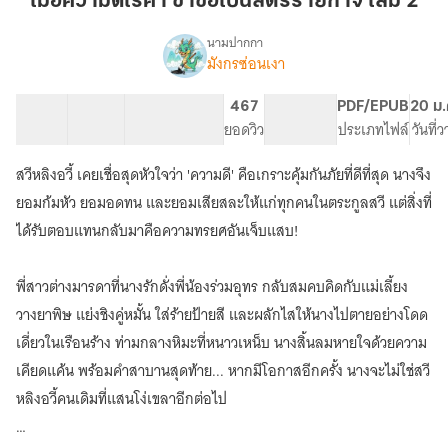
เมื่อความดีไร้ค่า ข้าขอเป็นสตรีร้ายกาจ เล่ม 2
ไร้
ค่า
นามปากกา
มังกรซ่อนเงา
เรื่อง
ข้า
เมื่อ
ขอ
ความ
16 ตอน
29.82K
104
467
PG ทั่วไป
PDF/EPUB
20 ม.
เป็น
ดี
สารบัญ
จำนวนคำ
จำนวนหน้า (A5)
ยอดวิว
ระดับเนื้อหา
ประเภทไฟล์
วันที่
สตรี
ไร้
ค่า
ร้ายกาจ
สวีหลิงอวี้ เคยเชื่อสุดหัวใจว่า 'ความดี' คือเกราะคุ้มกันภัยที่ดีที่สุด นางจึง
ข้า
เล่ม
ขอ
ยอมก้มหัว ยอมอดทน และยอมเสียสละให้แก่ทุกคนในตระกูลสวี แต่สิ่งที่
2
เป็น
ได้รับตอบแทนกลับมาคือความทรยศอันเจ็บแสบ!
สตรี
ร้ายกาจ
พี่สาวต่างมารดาที่นางรักดั่งพี่น้องร่วมอุทร กลับสมคบคิดกับแม่เลี้ยง
วางยาพิษ แย่งชิงคู่หมั้น ใส่ร้ายป้ายสี และผลักไสให้นางไปตายอย่างโดด
เดี่ยวในเรือนร้าง ท่ามกลางหิมะที่หนาวเหน็บ นางสิ้นลมหายใจด้วยความ
เคียดแค้น พร้อมคำสาบานสุดท้าย... หากมีโอกาสอีกครั้ง นางจะไม่ใช่สวี
หลิงอวี้คนเดิมที่แสนโง่เขลาอีกต่อไป