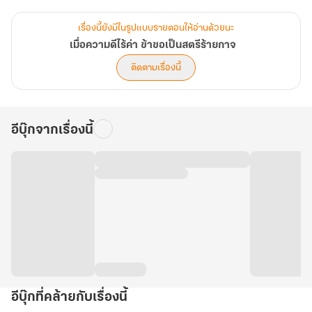
สวรรค์เมตตา ส่งนางย้อนเวลากลับมาในวัยสิบหกปี... ช่วงเวลาก่อนวัน
หมั้นหมายสามเดือน
เรื่องนี้ยังมีในรูปแบบรายตอนให้อ่านด้วยนะ
เมื่อความดีไร้ค่า ข้าขอเป็นสตรีร้ายกาจ
ในเมื่อความเมตตาปกป้องชีวิตไม่ได้ นางจึงเลือกเดินเส้นทางของ "สตรี
ติดตามเรื่องนี้
ร้ายกาจ" ที่ทุกคนชิงชัง! นางกระชากหน้ากากพี่สาวจอมมารยาที่แสร้ง
ทำตัวบริสุทธิ์ดุจดอกบัวขาว หักเหลี่ยมแม่เลี้ยงจอมบงการ และสะบั้นรัก
ถอนหมั้นบุรุษสารเลวให้โลกตะลึง! พลิกโฉมจากคุณหนูผู้เรียบร้อยอ่อน
อีบุ๊กจากเรื่องนี้
หวาน กลายเป็นนางมารผู้เยือกเย็นที่วางแผนซ้อนแผน ตลบหลังศัตรูได้
อย่างแนบเนียน
ทว่าท่ามกลางกระดานหมากแห่งการแก้แค้น เซียวเหยียน อ๋องหนุ่มผู้เร้น
กายในเงามืดและขึ้นชื่อเรื่องความอำมหิต กลับเป็นเพียงผู้เดียวที่มอง
เห็นเนื้อแท้ของนาง เขาไม่เพียงไม่รังเกียจความร้ายกาจนั้น แต่กลับยิ้ม
รับและยื่นมือเข้ามาส่งเสริมให้นาง 'ร้าย' ได้สมใจ
"หากเจ้าอยากเผาเมืองหลวงให้วอดวาย ข้าผู้นี้จะเป็นคนยื่นคบเพลิงให้
อีบุ๊กที่คล้ายกับเรื่องนี้