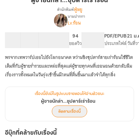
ผู้ชายนักล่า...ซุปตาร์เร่าร้อน
ตาร์
ฟู่หยู
สำนักพิมพ์
เร่าร้อน
นามปากกา
เรื่อง
Lv.ร้อน
ผู้ชาย
นัก
ล่า...ซุป
27 ตอน
30.88K
251
94
PG ทั่วไป
PDF/EPUB
21 ม.
ตาร์
สารบัญ
จำนวนคำ
จำนวนหน้า (A5)
ยอดวิว
ระดับเนื้อหา
ประเภทไฟล์
วันที่
เร่าร้อน
พรจากเทพวาร์ปเธอไปยังโลกอนาคต หว่านชิงซุปตาร์สายเร่าร้อนใช้ชีวิต
เต็มที่กับผู้ชายร่ำรวยและหล่อที่สุดแต่ผู้ชายทุกคนที่เธอนอนด้วยกลับลืม
เรื่องราวทั้งหมดในวันรุ่งเช้าขึ้นมี1คนที่ตื่นขึ้นมาแล้วจำได้ทุกสิ่ง
เรื่องนี้ยังมีในรูปแบบรายตอนให้อ่านด้วยนะ
ผู้ชายนักล่า...ซุปตาร์เร่าร้อน
ติดตามเรื่องนี้
อีบุ๊กที่คล้ายกับเรื่องนี้