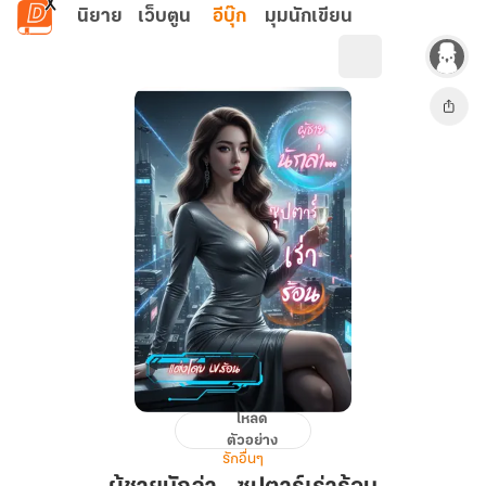
ข้ามไปยังเนื้อหาหลัก
นิยาย
เว็บตูน
อีบุ๊ก
มุมนักเขียน
โหลด
ผู้ชาย
ตัวอย่าง
นัก
รักอื่นๆ
ล่า...ซุป