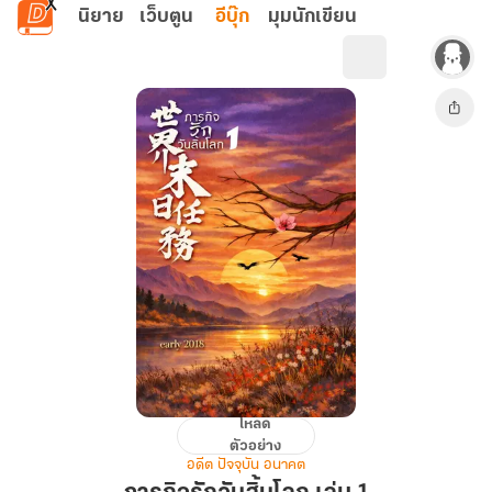
ข้ามไปยังเนื้อหาหลัก
นิยาย
เว็บตูน
อีบุ๊ก
มุมนักเขียน
โหลด
ภารกิจ
ตัวอย่าง
รัก
อดีต ปัจจุบัน อนาคต
วัน