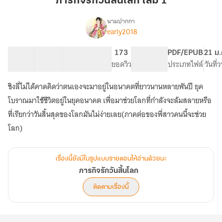
ภารกิจรักวันสิ้นโลก เล่ม 1
สิ้น
โลก
นามปากกา
early2018
เรื่อง
เล่ม
ภารกิจ
1
รัก
54 ตอน
90.84K
440
173
PG ทั่วไป
PDF/EPUB
21 ม.
วัน
สารบัญ
จำนวนคำ
จำนวนหน้า (A5)
ยอดวิว
ระดับเนื้อหา
ประเภทไฟล์
วันที่
สิ้น
โลก
ชิงลี่ไม่ได้คาดคิดว่าตนเองจะมาอยู่ในอนาคตที่ยาวนานหลายพันปี ยุค
โบราณมาใช้ชีวิตอยู่ในยุคอนาคต เพื่อมาช่วยโลกที่กำลังจะล้มสลายหรือ
ที่เรียกว่าวันสิ้นสุดของโลกมันไม่ง่ายเลย(ภาคต่อของพี่สาวคนนี้จะช่วย
โลก)
เรื่องนี้ยังมีในรูปแบบรายตอนให้อ่านด้วยนะ
ภารกิจรักวันสิ้นโลก
ติดตามเรื่องนี้