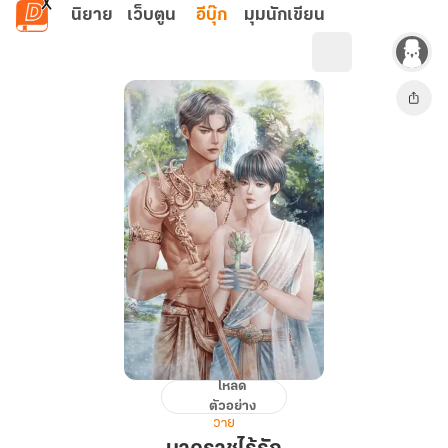
ข้ามไปยังเนื้อหาหลัก
นิยาย
เว็บตูน
อีบุ๊ก
มุมนักเขียน
โหลด
นาคราช
ตัวอย่าง
ไร้
วาย
รัก