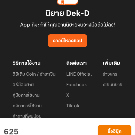
นิยาย Dek-D
App ที่จะทำให้คุณอ่านนิยายจนวางมือถือไม่ลง!
ดาวน์โหลดแอป
วิธีการใช้งาน
ติดต่อเรา
เพิ่มเติม
วิธีเติม Coin / ชำระเงิน
LINE Official
ข่าวสาร
วิธีซื้อนิยาย
Facebook
เขียนนิยาย
คู่มือการใช้งาน
X
กติกาการใช้งาน
Tiktok
คำถามที่พบบ่อย
Dek-D.com ใช้คุกกี้เพื่อพัฒนาประสบการณ์ของ ผู้ใช้ให้ดียิ่งขึ้น
625
ซื้ออีบุ๊ก
ยอมรับ