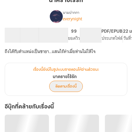
นาคราชไร้รัก
นามปากกา
everynight
เรื่อง
นาคราช
ไร้
43 ตอน
142.66K
603
99
PG ทั่วไป
PDF/EPUB
22 ม
รัก
สารบัญ
จำนวนคำ
จำนวนหน้า (A5)
ยอดวิว
ระดับเนื้อหา
ประเภทไฟล์
วันที
ถึงได้รับตำแหน่งเป็นชายา…แสนไร้ค่าเมื่อท่านไม่ให้ใจ
เรื่องนี้ยังมีในรูปแบบรายตอนให้อ่านด้วยนะ
นาคราชไร้รัก
ติดตามเรื่องนี้
อีบุ๊กที่คล้ายกับเรื่องนี้