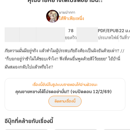
คุณชายหยางได้โปรดอย่ามั่น!!
โปรด
อย่า
นามปากกา
ใต้ฟ้าเพียงหนึ่ง
เรื่อง
มั่น!!
คุณชาย
หยาง
23 ตอน
61.27K
306
78
PG ทั่วไป
PDF/EPUB
22 ม.
ได้
สารบัญ
จำนวนคำ
จำนวนหน้า (A5)
ยอดวิว
ระดับเนื้อหา
ประเภทไฟล์
วันที่
โปรด
อย่า
ภัยความมั่นมีอยู่จริง แล้วทำไมผู้ประสบภัยถึงต้องเป็นผิงอันด้วยเล่า!? //
มั่น!!
(จบ
“ก็บอกอยู่ว่าข้าไม่ได้ชอบเจ้าไง!! ฟังที่คนอื่นพูดด้วยสิโว้ยยยย” ไอ้บ้านี่
ปิด
มันสมองกลับไปแล้วหรือไง!?
ตอน
12/2/69)
เรื่องนี้ยังมีในรูปแบบรายตอนให้อ่านด้วยนะ
คุณชายหยางได้โปรดอย่ามั่น!! (จบปิดตอน 12/2/69)
ติดตามเรื่องนี้
อีบุ๊กที่คล้ายกับเรื่องนี้