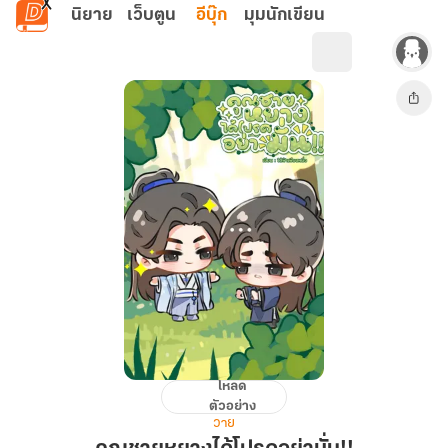
ข้ามไปยังเนื้อหาหลัก
นิยาย
เว็บตูน
อีบุ๊ก
มุมนักเขียน
โหลด
คุณชาย
ตัวอย่าง
หยาง
วาย
ได้