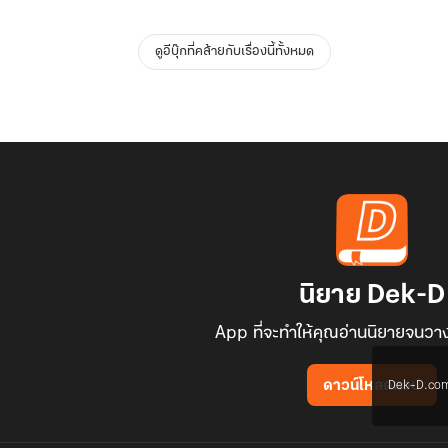
ดูอีบุ๊กที่คล้ายกับเรื่องนี้ทั้งหมด
นิยาย Dek-D
App ที่จะทำให้คุณอ่านนิยายจนวาง
Dek-D.com ใช
ดาวน์โหลดแอป