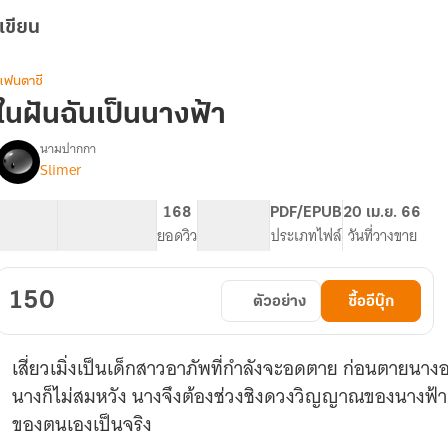
เขียน
แฟนตาซี
ในฝันฉันเป็นนางฟ้า
นามปากกา
Slimer
รื่อง
ใน
ฝัน
142.01K
702
168
PG ทั่วไป
PDF/EPUB
20 เม.ย. 66
ฉัน
จำนวนคำ
จำนวนหน้า (A5)
ยอดวิว
ระดับเนื้อหา
ประเภทไฟล์
วันที่วางขาย
เป็น
นางฟ้า
150
ตัวอย่าง
ซื้ออีบุ๊ก
เสี่ยวเมิ่งเป็นเด็กสาวอาภัพที่กำลังจะอดตาย ก่อนตายนาง
นางก็ไม่สมหวัง นางจึงต้องช่วงชิงดวงวิญญาณของนางฟ้าแ
ของตนเองเป็นจริง