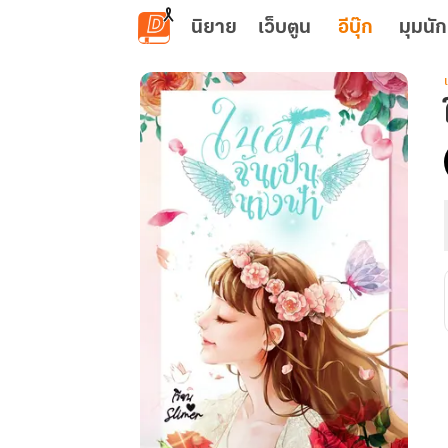
ข้ามไปยังเนื้อหาหลัก
นิยาย
เว็บตูน
อีบุ๊ก
มุมนัก
เ