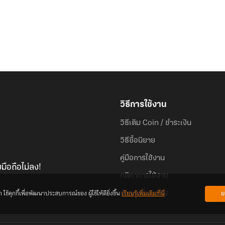
วิธีการใช้งาน
วิธีเติม Coin / ชำระเงิน
วิธีซื้อนิยาย
คู่มือการใช้งาน
มือถือไม่ลง!
กติกาการใช้งาน
้คุกกี้เพื่อพัฒนาประสบการณ์ของ ผู้ใช้ให้ดียิ่งขึ้น
เรียนรู้เพิ่มเติมที่นี่
ย
คำถามที่พบบ่อย