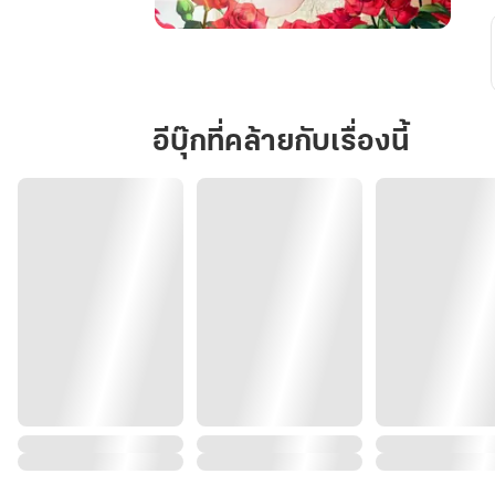
ใน
ฝัน
ฉัน
เป็น
อีบุ๊กที่คล้ายกับเรื่องนี้
นางฟ้า