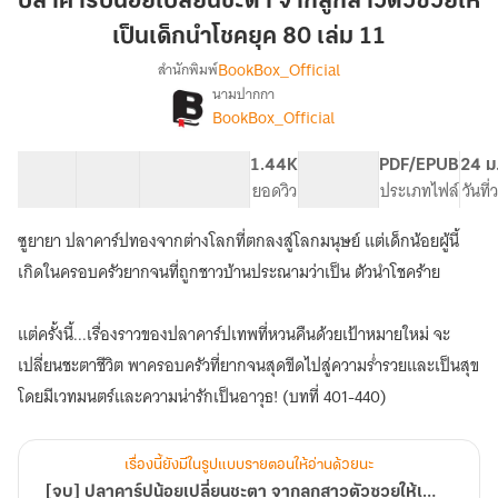
ปลาคาร์ปน้อยเปลี่ยนชะตา จากลูกสาวตัวซวยให้
เปลี่ยน
เป็นเด็กนำโชคยุค 80 เล่ม 11
ชะตา
BookBox_Official
สำนักพิมพ์
จาก
นามปากกา
ลูกสาว
[จบ]
เรื่อง
BookBox_Official
ตัว
ปลา
คาร์
ซวย
40 ตอน
60.43K
346
1.44K
PG ทั่วไป
PDF/EPUB
24 ม
ปน้อย
ให้
สารบัญ
จำนวนคำ
จำนวนหน้า (A5)
ยอดวิว
ระดับเนื้อหา
ประเภทไฟล์
วันที
เปลี่ยน
เป็น
ชะตา
เด็ก
จาก
ซูยายา ปลาคาร์ปทองจากต่างโลกที่ตกลงสู่โลกมนุษย์ แต่เด็กน้อยผู้นี้
นำ
ลูกสาว
เกิดในครอบครัวยากจนที่ถูกชาวบ้านประณามว่าเป็น ตัวนำโชคร้าย
ตัว
โชค
ซวย
ยุค
ให้
แต่ครั้งนี้...เรื่องราวของปลาคาร์ปเทพที่หวนคืนด้วยเป้าหมายใหม่ จะ
80
เป็น
เปลี่ยนชะตาชีวิต พาครอบครัวที่ยากจนสุดขีดไปสู่ความร่ำรวยและเป็นสุข
เล่ม
เด็ก
11
นำ
โดยมีเวทมนตร์และความน่ารักเป็นอาวุธ! (บทที่ 401-440)
โชค
ยุค
80
เรื่องนี้ยังมีในรูปแบบรายตอนให้อ่านด้วยนะ
[จบ] ปลาคาร์ปน้อยเปลี่ยนชะตา จากลูกสาวตัวซวยให้เป็นเด็กนำโชคยุค 80