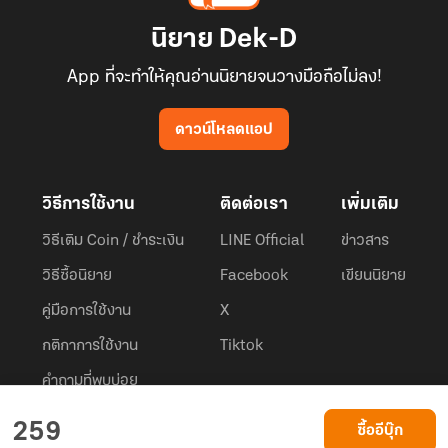
นิยาย Dek-D
App ที่จะทำให้คุณอ่านนิยายจนวางมือถือไม่ลง!
ดาวน์โหลดแอป
วิธีการใช้งาน
ติดต่อเรา
เพิ่มเติม
วิธีเติม Coin / ชำระเงิน
LINE Official
ข่าวสาร
วิธีซื้อนิยาย
Facebook
เขียนนิยาย
คู่มือการใช้งาน
X
กติกาการใช้งาน
Tiktok
คำถามที่พบบ่อย
Dek-D.com ใช้คุกกี้เพื่อพัฒนาประสบการณ์ของ ผู้ใช้ให้ดียิ่งขึ้น
259
ซื้ออีบุ๊ก
ยอมรับ
เรียนรู้เพิ่มเติมที่นี่
© 2026
Dek-D Interactive Co.,Ltd.
All rights reserved. |
Privacy Policy