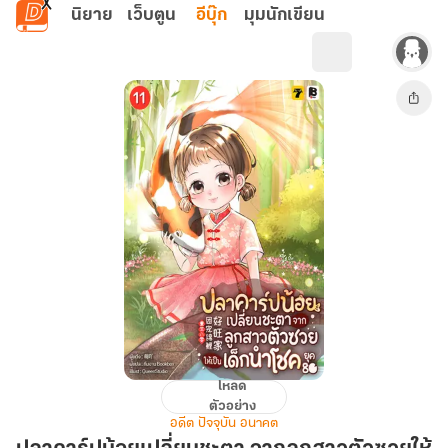
ข้ามไปยังเนื้อหาหลัก
นิยาย
เว็บตูน
อีบุ๊ก
มุมนักเขียน
โหลด
ปลา
ตัวอย่าง
คาร์
อดีต ปัจจุบัน อนาคต
ปน้อย