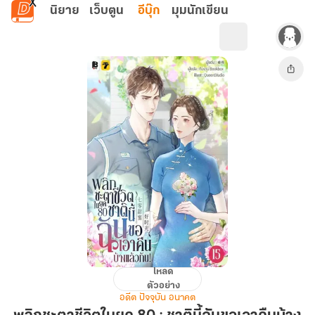
ข้ามไปยังเนื้อหาหลัก
นิยาย
เว็บตูน
อีบุ๊ก
มุมนักเขียน
โหลด
พลิก
ตัวอย่าง
ชะตา
อดีต ปัจจุบัน อนาคต
ชีวิต