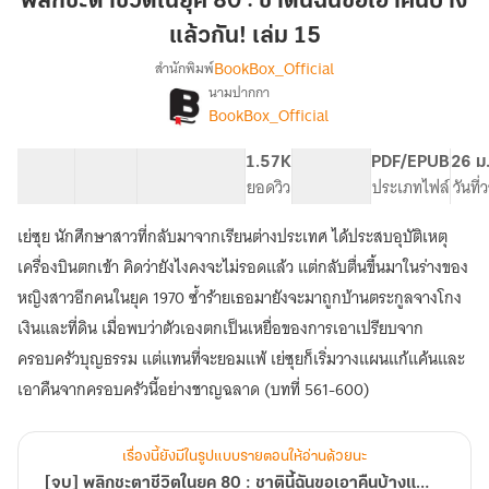
พลิกชะตาชีวิตในยุค 80 : ชาตินี้ฉันขอเอาคืนบ้าง
ใน
แล้วกัน! เล่ม 15
ยุค
BookBox_Official
สำนักพิมพ์
80
นามปากกา
:
[จบ]
เรื่อง
BookBox_Official
ชาติ
พลิก
ชะตา
นี้
40 ตอน
67.81K
471
1.57K
PG ทั่วไป
PDF/EPUB
26 ม
ชีวิต
ฉัน
สารบัญ
จำนวนคำ
จำนวนหน้า (A5)
ยอดวิว
ระดับเนื้อหา
ประเภทไฟล์
วันที
ใน
ขอ
ยุค
เอา
80
เย่ซุย นักศึกษาสาวที่กลับมาจากเรียนต่างประเทศ ได้ประสบอุบัติเหตุ
คืน
:
เครื่องบินตกเข้า คิดว่ายังไงคงจะไม่รอดแล้ว แต่กลับตื่นขึ้นมาในร่างของ
ชาติ
บ้าง
หญิงสาวอีกคนในยุค 1970 ซ้ำร้ายเธอมายังจะมาถูกบ้านตระกูลจางโกง
นี้
แล้ว
ฉัน
เงินและที่ดิน เมื่อพบว่าตัวเองตกเป็นเหยื่อของการเอาเปรียบจาก
กัน!
ขอ
ครอบครัวบุญธรรม แต่แทนที่จะยอมแพ้ เย่ซุยก็เริ่มวางแผนแก้แค้นและ
เล่ม
เอา
15
คืน
เอาคืนจากครอบครัวนี้อย่างชาญฉลาด (บทที่ 561-600)
บ้าง
แล้ว
กัน
เรื่องนี้ยังมีในรูปแบบรายตอนให้อ่านด้วยนะ
[จบ] พลิกชะตาชีวิตในยุค 80 : ชาตินี้ฉันขอเอาคืนบ้างแล้วกัน