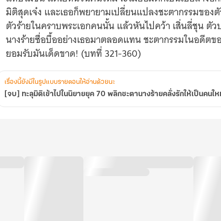
คลั่ง
มิติสุดเจ๋ง และเธอก็พยายามเปลี่ยนแปลงชะตากรรมของ
รัก
ตัวร้ายในคราบพระเอกคนนั้น แล้วหันไปคว้า เสิ่นลี่ชุน ตั
ให้
เป็น
นางร้ายซื่อบื้ออย่างเธอมาตลอดแทน ชะตากรรมในอดีตขอ
คน
ยอมรับมันเด็ดขาด! (บทที่ 321-360)
ใหม่!
เรื่องนี้ยังมีในรูปแบบรายตอนให้อ่านด้วยนะ
[จบ] ทะลุมิติเข้าไปในนิยายยุค 70 พลิกชะตานางร้ายคลั่งรักให้เป็นคนใหม