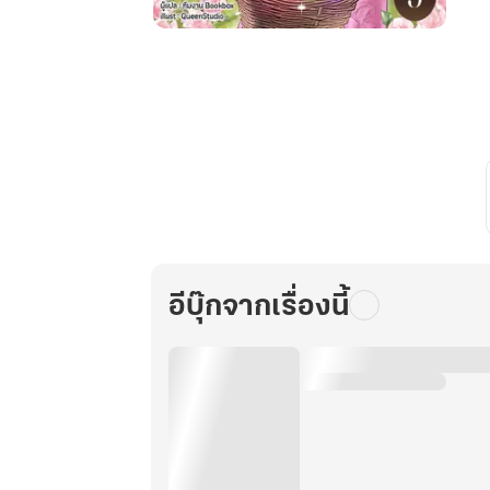
ทะลุ
มิติ
เข้าไป
ใน
นิยาย
ยุค
70
พลิก
ชะตา
นาง
ร้าย
อีบุ๊กจากเรื่องนี้
คลั่ง
รัก
ให้
เป็น
คน
ใหม่!
เล่ม