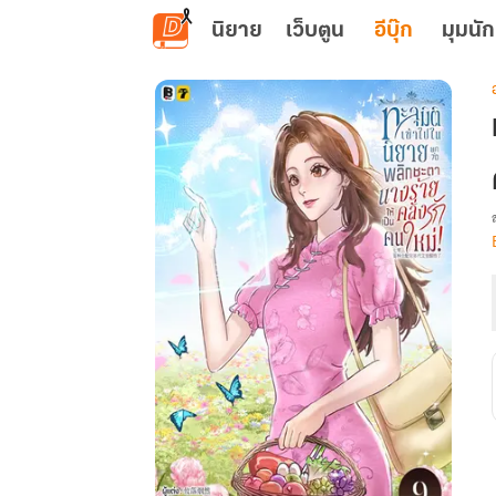
ข้ามไปยังเนื้อหาหลัก
นิยาย
เว็บตูน
อีบุ๊ก
มุมนัก
เ