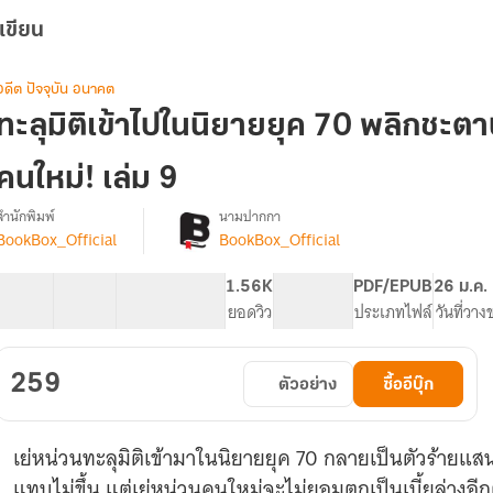
เขียน
อดีต ปัจจุบัน อนาคต
ทะลุมิติเข้าไปในนิยายยุค 70 พลิกชะตาน
คนใหม่! เล่ม 9
สำนักพิมพ์
นามปากกา
BookBox_Official
BookBox_Official
[จบ]
รื่อง
ทะลุ
มิติ
40 ตอน
69.14K
604
1.56K
PG ทั่วไป
PDF/EPUB
26 ม.ค.
เข้าไป
สารบัญ
จำนวนคำ
จำนวนหน้า (A5)
ยอดวิว
ระดับเนื้อหา
ประเภทไฟล์
วันที่วาง
ใน
นิยาย
ยุค
259
ตัวอย่าง
ซื้ออีบุ๊ก
70
พลิก
ชะตา
เย่หน่วนทะลุมิติเข้ามาในนิยายยุค 70 กลายเป็นตัวร้ายแสน
นาง
ร้าย
แทบไม่ขึ้น แต่เย่หน่วนคนใหม่จะไม่ยอมตกเป็นเบี้ยล่างอี