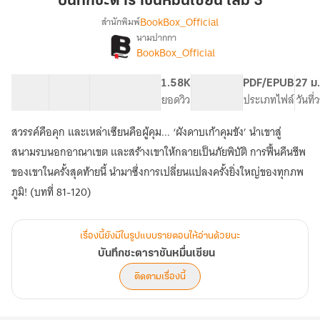
บันทึกชะตาราชันหมื่นเซียน เล่ม 3
หมื่น
BookBox_Official
สำนักพิมพ์
เซียน
นามปากกา
เรื่อง
เล่ม
BookBox_Official
บันทึก
3
ชะตา
ราชัน
40 ตอน
77.81K
640
1.58K
PG ทั่วไป
PDF/EPUB
27 ม
หมื่น
สารบัญ
จำนวนคำ
จำนวนหน้า (A5)
ยอดวิว
ระดับเนื้อหา
ประเภทไฟล์
วันที
เซียน
สวรรค์คือคุก และเหล่าเซียนคือผู้คุม... ‘ผังดาบเก้าคุมขัง’ นำเขาสู่
สนามรบนอกอาณาเขต และสร้างเขาให้กลายเป็นภัยพิบัติ การฟื้นคืนชีพ
ของเขาในครั้งสุดท้ายนี้ นำมาซึ่งการเปลี่ยนแปลงครั้งยิ่งใหญ่ของทุกภพ
ภูมิ! (บทที่ 81-120)
เรื่องนี้ยังมีในรูปแบบรายตอนให้อ่านด้วยนะ
บันทึกชะตาราชันหมื่นเซียน
ติดตามเรื่องนี้