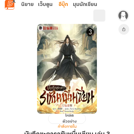
ข้ามไปยังเนื้อหาหลัก
นิยาย
เว็บตูน
อีบุ๊ก
มุมนักเขียน
โหลด
บันทึก
ตัวอย่าง
ชะตา
กำลังภายใน
ราชัน