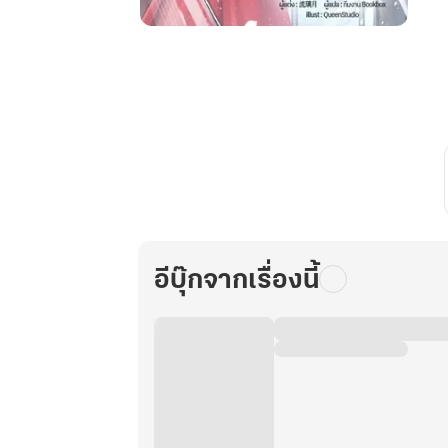
ทะลุ
มิติ
ใน
ยุค
80
(อดีต)
แพทย์
สาว
ผู้
นี้
ขอ
อีบุ๊กจากเรื่องนี้
ไม่
หย่า
กับ
นาย
ก็
แล้ว
กัน