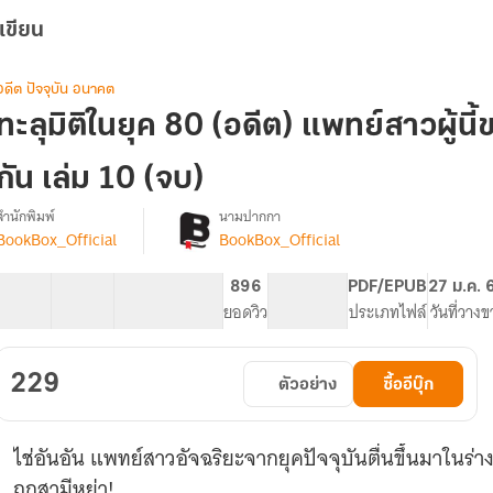
เขียน
อดีต ปัจจุบัน อนาคต
ทะลุมิติในยุค 80 (อดีต) แพทย์สาวผู้นี
กัน เล่ม 10 (จบ)
สำนักพิมพ์
นามปากกา
BookBox_Official
BookBox_Official
[จบ]
รื่อง
ทะลุ
มิติ
28 ตอน
40.22K
293
896
PG ทั่วไป
PDF/EPUB
27 ม.ค. 
ใน
สารบัญ
จำนวนคำ
จำนวนหน้า (A5)
ยอดวิว
ระดับเนื้อหา
ประเภทไฟล์
วันที่วางข
ยุค
80
(อดีต)
229
ตัวอย่าง
ซื้ออีบุ๊ก
แพทย์
สาว
ู้
ไช่อันอัน แพทย์สาวอัจฉริยะจากยุคปัจจุบันตื่นขึ้นมาในร่า
ี้
ขอ
ถูกสามีหย่า!