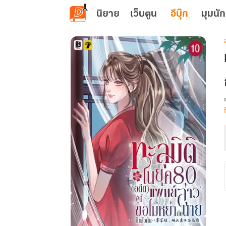
ข้ามไปยังเนื้อหาหลัก
นิยาย
เว็บตูน
อีบุ๊ก
มุมนัก
เ
ผ
น