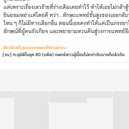
ไม่
แต่เพราะเรื่องเลวร้ายที่ร่างเดิมเคยทำไว้ ทำให้เธอไม่กล้าสู้
หย่า
ยินยอมหย่าแต่โดยดี ทว่า...ทักษะแพทย์ขั้นสูงของเธอกลับทำ
กับ
นาย
ไหน ๆ ก็ไม่มีทางเลือกอื่น ตอนนี้เธอคงทำได้แค่เป็นภรรยาใ
ก็
ลักษณ์ที่ผู้คนรังเกียจ และพยายามหวนคืนสู่วงการแพทย์อีก
แล้ว
กัน
เรื่องนี้ยังมีในรูปแบบรายตอนให้อ่านด้วยนะ
[จบ] ทะลุมิติในยุค 80 (อดีต) แพทย์สาวผู้นี้ขอไม่หย่ากับนายก็แล้วกัน