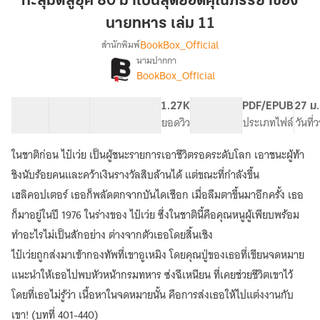
ทะลุมิติสู่ยุค 80 มาเป็นสุดยอดคุณภรรยาของ
ยุค
นายทหาร เล่ม 11
80
BookBox_Official
สำนักพิมพ์
มา
นามปากกา
เป็น
[จบ]
เรื่อง
BookBox_Official
สุด
ทะลุ
มิติ
ยอด
40 ตอน
61.6K
468
1.27K
PG ทั่วไป
PDF/EPUB
27 ม.
สู่
คุณ
สารบัญ
จำนวนคำ
จำนวนหน้า (A5)
ยอดวิว
ระดับเนื้อหา
ประเภทไฟล์
วันที่
ยุค
ภรรยา
80
ของ
มา
ในชาติก่อน ไป๋เว่ย เป็นผู้ชนะรายการเอาชีวิตรอดระดับโลก เอาชนะผู้ท้า
นาย
เป็น
ชิงนับร้อยคนและคว้าเงินรางวัลสิบล้านได้ แต่ขณะที่กำลังขึ้น
สุด
ทหาร
เฮลิคอปเตอร์ เธอก็พลัดตกจากบันไดเชือก เมื่อลืมตาขึ้นมาอีกครั้ง เธอ
ยอด
เล่ม
คุณ
ก็มาอยู่ในปี 1976 ในร่างของ ไป๋เว่ย ซึ่งในชาตินี้คือคุณหนูผู้เพียบพร้อม
11
ภรรยา
ทำอะไรไม่เป็นสักอย่าง ต่างจากตัวเธอโดยสิ้นเชิง
ของ
นาย
ไป๋เว่ยถูกส่งมาเข้ากองทัพที่เขาอูเหมิง โดยคุณปู่ของเธอที่เขียนจดหมาย
ทหาร
แนะนำให้เธอไปพบหัวหน้ากรมทหาร ซ่งฉีเหนียน ที่เคยช่วยชีวิตเขาไว้
โดยที่เธอไม่รู้ว่า เนื้อหาในจดหมายนั้น คือการส่งเธอให้ไปแต่งงานกับ
เขา! (บทที่ 401-440)