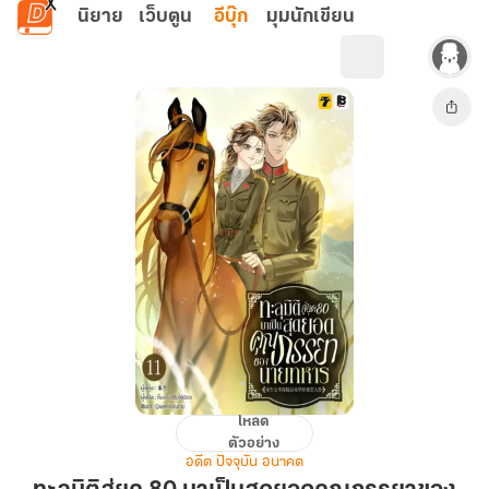
ข้ามไปยังเนื้อหาหลัก
นิยาย
เว็บตูน
อีบุ๊ก
มุมนักเขียน
โหลด
ทะลุ
ตัวอย่าง
มิติ
อดีต ปัจจุบัน อนาคต
สู่