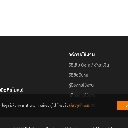
วิธีการใช้งาน
วิธีเติม Coin / ชำระเงิน
วิธีซื้อนิยาย
คู่มือการใช้งาน
มือถือไม่ลง!
กติกาการใช้งาน
้คุกกี้เพื่อพัฒนาประสบการณ์ของ ผู้ใช้ให้ดียิ่งขึ้น
เรียนรู้เพิ่มเติมที่นี่
ย
คำถามที่พบบ่อย