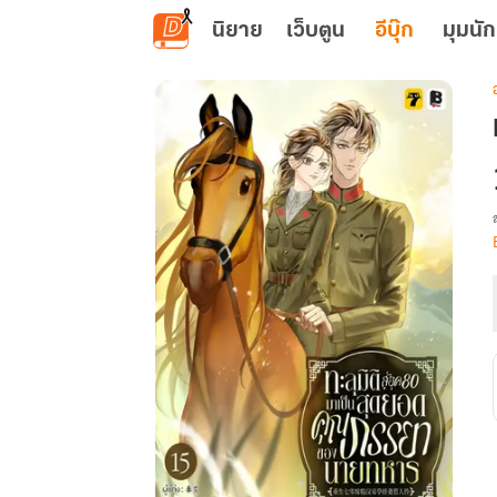
ข้ามไปยังเนื้อหาหลัก
นิยาย
เว็บตูน
อีบุ๊ก
มุมนัก
เ
ส