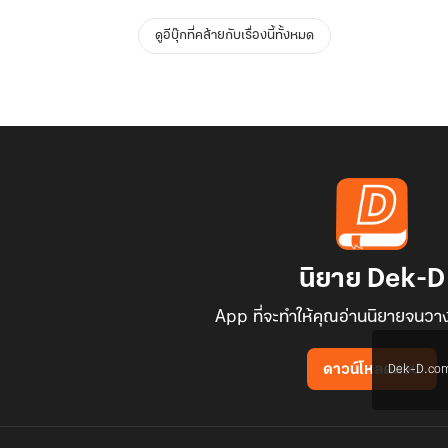
ดูอีบุ๊กที่คล้ายกับเรื่องนี้ทั้งหมด
นิยาย Dek-D
App ที่จะทำให้คุณอ่านนิยายจนวาง
Dek-D.com ใช
ดาวน์โหลดแอป