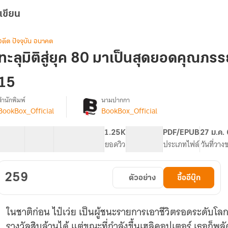
เขียน
อดีต ปัจจุบัน อนาคต
ทะลุมิติสู่ยุค 80 มาเป็นสุดยอดคุณภ
15
สำนักพิมพ์
นามปากกา
BookBox_Official
BookBox_Official
[จบ]
รื่อง
ทะลุ
มิติ
40 ตอน
63.29K
476
1.25K
PG ทั่วไป
PDF/EPUB
27 ม.ค.
ู่
สารบัญ
จำนวนคำ
จำนวนหน้า (A5)
ยอดวิว
ระดับเนื้อหา
ประเภทไฟล์
วันที่วาง
ยุค
80
มา
259
ตัวอย่าง
ซื้ออีบุ๊ก
เป็น
สุด
ยอด
ในชาติก่อน ไป๋เว่ย เป็นผู้ชนะรายการเอาชีวิตรอดระดับโลก
คุณ
ภรรยา
รางวัลสิบล้านได้ แต่ขณะที่กำลังขึ้นเฮลิคอปเตอร์ เธอก็พล