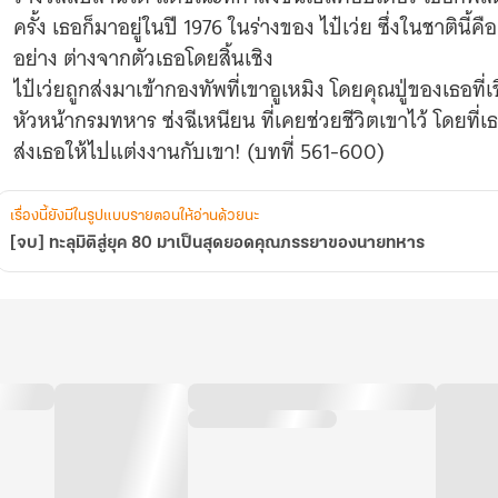
ของ
ครั้ง เธอก็มาอยู่ในปี 1976 ในร่างของ ไป๋เว่ย ซึ่งในชาตินี้
นาย
อย่าง ต่างจากตัวเธอโดยสิ้นเชิง
ทหาร
ไป๋เว่ยถูกส่งมาเข้ากองทัพที่เขาอูเหมิง โดยคุณปู่ของเธ
หัวหน้ากรมทหาร ซ่งฉีเหนียน ที่เคยช่วยชีวิตเขาไว้ โดยที่เธ
ส่งเธอให้ไปแต่งงานกับเขา! (บทที่ 561-600)
เรื่องนี้ยังมีในรูปแบบรายตอนให้อ่านด้วยนะ
[จบ] ทะลุมิติสู่ยุค 80 มาเป็นสุดยอดคุณภรรยาของนายทหาร