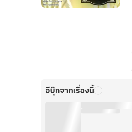
ทะลุ
มิติ
สู่
ยุค
80
มา
เป็น
สุด
ยอด
คุณ
ภรรยา
ของ
อีบุ๊กจากเรื่องนี้
นาย
ทหาร
เล่ม
15