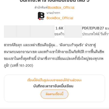
บันทึกชะตาราชันหมื่นเซียน เล่ม 5
หมื่น
BookBox_Official
สำนักพิมพ์
เซียน
นามปากกา
เรื่อง
เล่ม
BookBox_Official
บันทึก
5
ชะตา
ราชัน
41 ตอน
73.97K
615
1.6K
PG ทั่วไป
PDF/EPUB
27 ม.
หมื่น
สารบัญ
จำนวนคำ
จำนวนหน้า (A5)
ยอดวิว
ระดับเนื้อหา
ประเภทไฟล์
วันที่
เซียน
สวรรค์คือคุก และเหล่าเซียนคือผู้คุม... ‘ผังดาบเก้าคุมขัง’ นำเขาสู่
สนามรบนอกอาณาเขต และสร้างเขาให้กลายเป็นภัยพิบัติ การฟื้นคืนชีพ
ของเขาในครั้งสุดท้ายนี้ นำมาซึ่งการเปลี่ยนแปลงครั้งยิ่งใหญ่ของทุกภพ
ภูมิ! (บทที่ 161-200)
เรื่องนี้ยังมีในรูปแบบรายตอนให้อ่านด้วยนะ
บันทึกชะตาราชันหมื่นเซียน
ติดตามเรื่องนี้