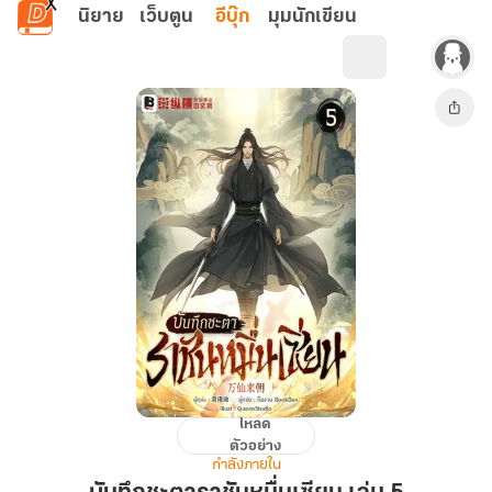
ข้ามไปยังเนื้อหาหลัก
นิยาย
เว็บตูน
อีบุ๊ก
มุมนักเขียน
โหลด
บันทึก
ตัวอย่าง
ชะตา
กำลังภายใน
ราชัน