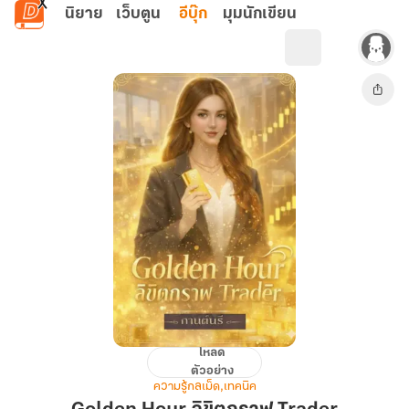
ข้ามไปยังเนื้อหาหลัก
นิยาย
เว็บตูน
อีบุ๊ก
มุมนักเขียน
โหลด
Golden
ตัวอย่าง
Hour
ความรู้กลเม็ด,เทคนิค
ลิขิต