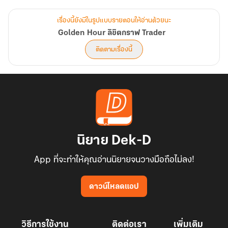
ผู้ไม่สอนให้รวยเร็ว
แต่สอนให้ “รอดก่อนรวย”
เรื่องนี้ยังมีในรูปแบบรายตอนให้อ่านด้วยนะ
นิยายการเงิน–ชีวิต ที่จะพาคุณเข้าไปในหัวใจของตลาด
Golden Hour ลิขิตกราฟ Trader
เห็นทั้งความโลภ ความกลัว ความหวัง
ติดตามเรื่องนี้
และบทเรียนราคาแพงที่กราฟสอนคนธรรมดา
เพราะในโลกของการเทรด
ไม่ใช่คนที่กำไรแรงที่สุด… ที่อยู่รอด
นิยาย Dek-D
App ที่จะทำให้คุณอ่านนิยายจนวางมือถือไม่ลง!
ดาวน์โหลดแอป
วิธีการใช้งาน
ติดต่อเรา
เพิ่มเติม