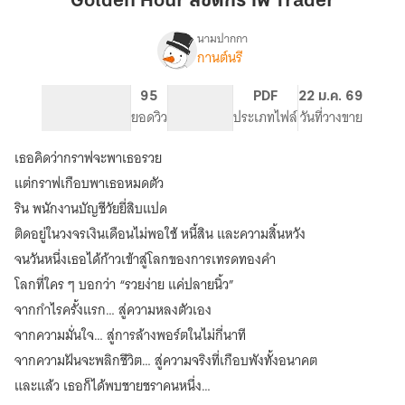
Golden Hour ลิขิตกราฟ Trader
กราฟ
Trader
นามปากกา
กานต์นรี
Golden
เรื่อง
Hour
ลิขิต
63
95
PG ทั่วไป
PDF
22 ม.ค. 69
กราฟ
จำนวนหน้า (A5)
ยอดวิว
ระดับเนื้อหา
ประเภทไฟล์
วันที่วางขาย
Trader
เธอคิดว่ากราฟจะพาเธอรวย
แต่กราฟเกือบพาเธอหมดตัว
ริน พนักงานบัญชีวัยยี่สิบแปด
ติดอยู่ในวงจรเงินเดือนไม่พอใช้ หนี้สิน และความสิ้นหวัง
จนวันหนึ่งเธอได้ก้าวเข้าสู่โลกของการเทรดทองคำ
โลกที่ใคร ๆ บอกว่า “รวยง่าย แค่ปลายนิ้ว”
จากกำไรครั้งแรก… สู่ความหลงตัวเอง
จากความมั่นใจ… สู่การล้างพอร์ตในไม่กี่นาที
จากความฝันจะพลิกชีวิต… สู่ความจริงที่เกือบพังทั้งอนาคต
และแล้ว เธอก็ได้พบชายชราคนหนึ่ง