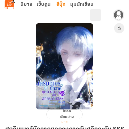
ข้ามไปยังเนื้อหาหลัก
นิยาย
เว็บตูน
อีบุ๊ก
มุมนักเขียน
โหลด
สตรี
ตัวอย่าง
ม
วาย
เม