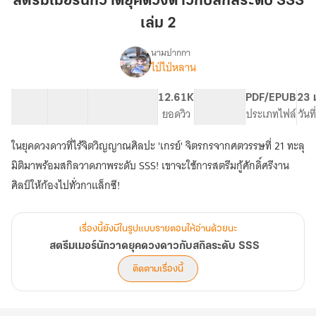
สตรีมเมอร์นักวาดยุคดวงดาวกับสกิลระดับ SSS
อร์
เล่ม 2
นัก
วาด
นามปากกา
ยุค
ไป่ไป่หลาน
เรื่อง
สตรี
ดวงดาว
ม
กับ
14 ตอน
26.92K
169
12.61K
PG ทั่วไป
PDF/EPUB
23 
เม
สารบัญ
จำนวนคำ
สกิล
จำนวนหน้า (A5)
ยอดวิว
ระดับเนื้อหา
ประเภทไฟล์
วันท
อร์
ระดับ
นัก
ในยุคดวงดาวที่ไร้จิตวิญญาณศิลปะ 'เกรย์' จิตรกรจากศตวรรษที่ 21 ทะลุ
SSS
วาด
ยุค
เล่ม
มิติมาพร้อมสกิลวาดภาพระดับ SSS! เขาจะใช้การสตรีมกู้ศักดิ์ศรีงาน
ดวงดาว
2
ศิลป์ให้ก้องไปทั่วกาแล็กซี!
กับ
สกิล
ระดับ
เรื่องนี้ยังมีในรูปแบบรายตอนให้อ่านด้วยนะ
SSS
สตรีมเมอร์นักวาดยุคดวงดาวกับสกิลระดับ SSS
ติดตามเรื่องนี้