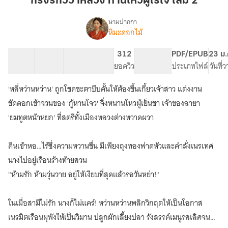
กรงรักวิวาห์ลวง ท่านโหวผู้ไร้ใจ เล่ม 2
ลวง
ท่าน
นามปากกา
หิมะดอกไม้
เรื่อง
โหว
กรง
ผู้
รัก
16 ตอน
29.22K
134
312
PG ทั่วไป
PDF/EPUB
23 ม.
ไร้
วิวาห์
สารบัญ
จำนวนคำ
จำนวนหน้า (A5)
ยอดวิว
ระดับเนื้อหา
ประเภทไฟล์
วันที่
ใจ
ลวง
ท่าน
เล่ม
'หลี่หว่านหว่าน' ถูกโชคชะตาบีบคั้นให้ต้องขึ้นเกี้ยวเจ้าสาว แต่งงาน
โหว
2
ผู้
ขัดดอกเข้าจวนของ 'กู้หานโจว' จิ่งหนานโหวผู้เย็นชา เจ้าของฉายา
ไร้
'ยมทูตหน้าหยก' ที่สตรีทั้งเมืองหลวงต่างหวาดผวา
ใจ
คืนเข้าหอ…ไร้ซึ่งความหวานชื่น มีเพียงถุงทองฟาดหัวและคำสั่งเนรเทศ
นางไปอยู่เรือนร้างท้ายสวน
"ห้ามรัก ห้ามวุ่นวาย อยู่ให้เงียบที่สุดแล้วรอวันหย่า!"
ในเมื่อสามีไม่รัก นางก็ไม่แคร์! หว่านหว่านพลิกวิกฤตให้เป็นโอกาส
เนรมิตเรือนผุพังให้เป็นวิมาน ปลูกผักเลี้ยงปลา รังสรรค์เมนูรสเลิศจน