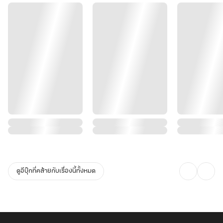
ความยุติธรรม!
จากสามีผู้เย็นชา…สู่ท่านโหวคลั่งรักที่ยอมก้มหัวเป็นทาสภรรยาและลูก
แฝดไปชั่วชีวิต!
ดูอีบุ๊กที่คล้ายกับเรื่องนี้ทั้งหมด