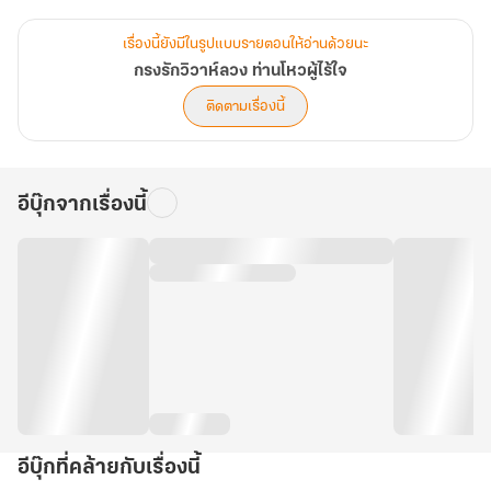
กลิ่นหอมยั่วน้ำลายลอยข้ามกำแพงไปเตะจมูกท่านโหวทุกค่ำคืน จาก
ความรำคาญแปรเปลี่ยนเป็นความหิวโหย…และกลายเป็นความคะนึงหาที่
เรื่องนี้ยังมีในรูปแบบรายตอนให้อ่านด้วยนะ
ซึมลึกเข้าสู่หัวใจโดยไม่รู้ตัว
กรงรักวิวาห์ลวง ท่านโหวผู้ไร้ใจ
ติดตามเรื่องนี้
ทว่ามรสุมราชสำนักกลับโหมกระหน่ำ กู้หานโจวจำต้องแสร้งรับ
ราชโองการสมรสกับองค์หญิงต่างแคว้นเพื่อความมั่นคง หว่านหว่าน
เข้าใจผิดคิดว่าเขาไร้ใจ จึงทิ้งหนังสือหย่า ตัดขาดวาสนา แล้วหนีหายไป
อีบุ๊กจากเรื่องนี้
อย่างไร้ร่องรอย
หนึ่งปีให้หลัง…กู้หานโจวผู้ตรอมใจจนแทบเสียสติได้พบเบาะแสว่าภรรยา
ตัวน้อยยังไม่ตาย ซ้ำยังกลายเป็น 'เถ่าแก่เนี้ยผู้มั่งคั่งและสูงศักดิ์' แห่ง
ชายแดนเหนือ ผู้มีชีวิตดี๊ดีโดยไม่ต้องมีเขา
ปฏิบัติการทวงคืนดวงใจจึงอุบัติขึ้น แต่มันไม่ง่าย เมื่อฮ่องเต้หวาดระแวง
และส่งกองทัพนับแสนมาหมายหัวเขาเป็นกบฏ! เพื่อปกป้องภรรยา ท่าน
โหวผู้ภักดีจึงยอมสะบั้นศรัทธา ก่อกบฏล้างบางราชบัลลังก์เพื่อทวงคืน
อีบุ๊กที่คล้ายกับเรื่องนี้