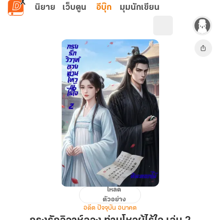
ข้ามไปยังเนื้อหาหลัก
นิยาย
เว็บตูน
อีบุ๊ก
มุมนักเขียน
โหลด
กรง
ตัวอย่าง
รัก
อดีต ปัจจุบัน อนาคต
วิวาห์