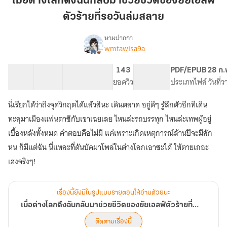
เมื่อต่างโลกดึงฉันกลับมาช่วยชีวิตของยัยเอลฟ์
ดึง
ตัวร้ายที่รอวันล่มสลาย
ฉัน
กลับ
นามปากกา
มา
wmtawisa9a
เรื่อง
เมื่อ
ช่วย
ต่าง
ชี
21 ตอน
56K
536
143
PG ทั่วไป
PDF/EPUB
28 ก.
โลก
สารบัญ
จำนวนคำ
วิต
จำนวนหน้า (A5)
ยอดวิว
ระดับเนื้อหา
ประเภทไฟล์
วันที่
ดึง
ของ
ฉัน
นี่เรียกได้ว่าถึงจุดวิกฤตได้แล้วสินะ เดินตลาด อยู่ดีๆ รู้สึกตัวอีกทีเดิน
ยัย
กลับ
มา
เอลฟ์
ทะลุมาเมืองแฟนตาซีกับเขาเฉยเลย ไหนล่ะรถบรรทุก ไหนล่ะเทพผู้อยู่
ช่วย
ตัว
เบื้องหลังทั้งหมด คำตอบคือไม่มี แค่เพราะเกิดเหตุการณ์ล้านปีจะมีสัก
ชี
ร้าย
หน ก็มีแต่ฉัน นี่แหละที่ดันบัคมาโพล่ในต่างโลกเอาซะได้ ให้ตายเถอะ
วิต
ที่
ของ
เฮงจริงๆ!
รอ
ยัย
เอลฟ์
วัน
ตัว
ล่ม
เรื่องนี้ยังมีในรูปแบบรายตอนให้อ่านด้วยนะ
ร้าย
สลาย
เมื่อต่างโลกดึงฉันกลับมาช่วยชีวิตของยัยเอลฟ์ตัวร้ายที่รอวันล่มสลาย
ที่
รอ
ติดตามเรื่องนี้