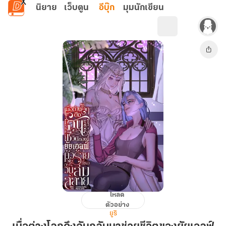
ข้ามไปยังเนื้อหาหลัก
นิยาย
เว็บตูน
อีบุ๊ก
มุมนักเขียน
โหลด
เมื่อ
ตัวอย่าง
ต่าง
ยูริ
โลก