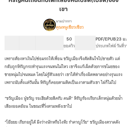
หิรัญคนเถื่อนกับเด็กเลี้ยงคนโปรต(เปรต)ของ
กับ
เขา
เด็ก
เลี้ยง
นามปากกา
คน
คุณหนูเซียวเซียว
เรื่อง
หิรัญ
โปรต(เปรต)ของ
คน
เขา
41 ตอน
63.07K
396
50
PG ทั่วไป
PDF/EPUB
23 ม.
เถื่อน
สารบัญ
จำนวนคำ
จำนวนหน้า (A5)
ยอดวิว
ระดับเนื้อหา
ประเภทไฟล์
วันที่
กับ
เด็ก
เพราะต้องหาเงินไปซ่อมรถให้เพื่อน ขวัญเมืองจึงตัดสินใจไปขายตัว แต่
เลี้ยง
คน
กลับถูกหิรัญกระทำรุนแรงจนทนไม่ไหว เขาจึงแก้เผ็ดด้วยการขโมยของ
โปรด(เปรต)ของ
ชายหนุ่มไปจนหมด โดยไม่รู้ตัวเลยว่า เขาได้ทำเรื่องผิดพลาดอย่างรุนแรง
เขา
เพราะนับตั้งแต่วันนั้น หิรัญก็คอยตามติดเป็นเงาตามตัวเขา ไล่ก็ไม่ไป
“ขวัญเมือง นู๋ขวัญ รอเฮียด้วยสิครับ คนดี” หิรัญร้องเรียกเด็กหนุ่มด้วยน้ำ
เสียงออดอ้อน ในขณะที่วิ่งตามหลังเขาไป
“โอ๊ยยย เรียกอยู่ได้ มึงว่างนักหรือไงห๊ะ รำคาญโว้ย” ขวัญเมืองตวาดดัง