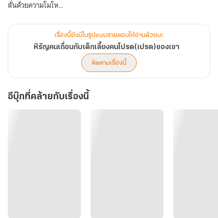
ลั่นด้วยความโมโห
“นู๋ขวัญพูดกับเฮียดี ๆ สิครับ เป็นเด็กเป็นเล็กพูดไม่เพราะต้องถูกลงโทษ
เรื่องนี้ยังมีในรูปแบบรายตอนให้อ่านด้วยนะ
นะครับ” พูดจบเขาก็พุ่งตัวเข้าหาขวัญเมืองในทันที
หิรัญคนเถื่อนกับเด็กเลี้ยงคนโปรด(เปรต)ของเขา
ติดตามเรื่องนี้
อีบุ๊กที่คล้ายกับเรื่องนี้