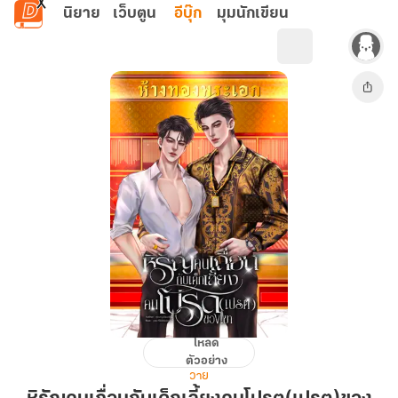
ข้ามไปยังเนื้อหาหลัก
นิยาย
เว็บตูน
อีบุ๊ก
มุมนักเขียน
โหลด
หิรัญ
ตัวอย่าง
คน
วาย
เถื่อน