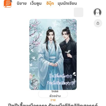
ข้ามไปยังเนื้อหาหลัก
นิยาย
เว็บตูน
อีบุ๊ก
มุมนักเขียน
โหลด
ปีก
ตัวอย่าง
ฝี
วาย
เสื้อ