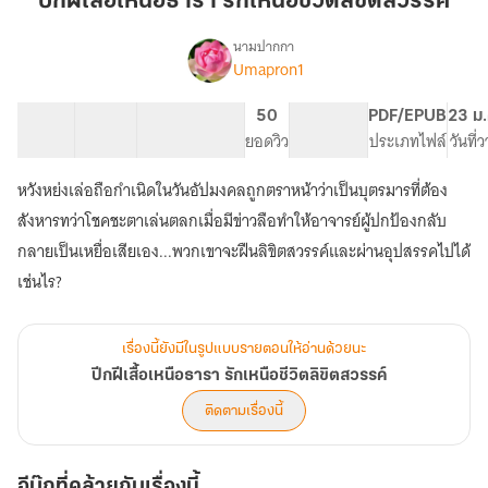
ปีกฝีเสื้อเหนือธารา รักเหนือชีวิตลิขิตสวรรค์
เหนือ
ธารา
นามปากกา
Umapron1
เรื่อง
รัก
ปีก
เหนือ
ฝี
45 ตอน
73.69K
400
50
PG ทั่วไป
PDF/EPUB
23 ม.
ชีวิต
เสื้อ
สารบัญ
จำนวนคำ
จำนวนหน้า (A5)
ยอดวิว
ระดับเนื้อหา
ประเภทไฟล์
วันที่
ลิขิต
เหนือ
ธารา
สวรรค์
หวังหย่งเล่อถือกำเนิดในวันอัปมงคลถูกตราหน้าว่าเป็นบุตรมารที่ต้อง
รัก
เหนือ
สังหารทว่าโชคชะตาเล่นตลกเมื่อมีข่าวลือทำให้อาจารย์ผู้ปกป้องกลับ
ชีวิต
กลายเป็นเหยื่อเสียเอง...พวกเขาจะฝืนลิขิตสวรรค์และผ่านอุปสรรคไปได้
ลิขิต
เช่นไร?
สวรรค์
เรื่องนี้ยังมีในรูปแบบรายตอนให้อ่านด้วยนะ
ปีกฝีเสื้อเหนือธารา รักเหนือชีวิตลิขิตสวรรค์
ติดตามเรื่องนี้
อีบุ๊กที่คล้ายกับเรื่องนี้