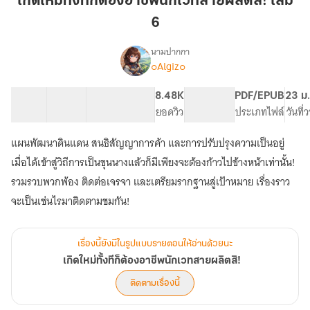
เกิดใหม่ทั้งทีก็ต้องอาชีพนักเวทสายผลิตสิ! เล่ม
ก็
6
ต้อง
อาชีพ
นามปากกา
นัก
๐Algiz๐
เรื่อง
เกิด
เวท
ใหม่
สาย
23 ตอน
79.77K
353
8.48K
PG ทั่วไป
PDF/EPUB
23 ม
ทั้งที
สารบัญ
จำนวนคำ
ผลิต
จำนวนหน้า (A5)
ยอดวิว
ระดับเนื้อหา
ประเภทไฟล์
วันที
ก็
สิ!
ต้อง
แผนพัฒนาดินแดน สนธิสัญญาการค้า และการปรับปรุงความเป็นอยู่
เล่ม
อาชีพ
นัก
6
เมื่อได้เข้าสู่วิถีการเป็นขุนนางแล้วก็มีเพียงจะต้องก้าวไปข้างหน้าเท่านั้น!
เวท
รวมรวบพวกพ้อง ติดต่อเจรจา และเตรียมรากฐานสู่เป้าหมาย เรื่องราว
สาย
จะเป็นเช่นไรมาติดตามชมกัน!
ผลิต
สิ!
เรื่องนี้ยังมีในรูปแบบรายตอนให้อ่านด้วยนะ
เกิดใหม่ทั้งทีก็ต้องอาชีพนักเวทสายผลิตสิ!
ติดตามเรื่องนี้