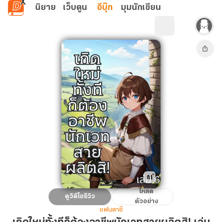
ข้ามไปยังเนื้อหาหลัก
นิยาย
เว็บตูน
อีบุ๊ก
มุมนักเขียน
โหลด
เกิด
ดูวิดีโอรีวิว
ตัวอย่าง
ใหม่
แฟนตาซี
ทั้งที