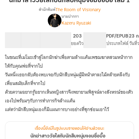
นักฆ่าสาววัยใสกับนักสืบหนุ่มจอมซื่อบื้อ เล่ม 1
วัย
The Room of Visionary
สำนักพิมพ์
ใส
นามปากกา
เรื่อง
กับ
Kazeru Ryuzaki
นัก
นักสืบ
ฆ่า
หนุ่ม
สาว
23 ตอน
100.71K
396
203
PG ทั่วไป
PDF/EPUB
23 ก
จอม
วัย
สารบัญ
จำนวนคำ
จำนวนหน้า (A5)
ยอดวิว
ระดับเนื้อหา
ประเภทไฟล์
วันที
ใส
ซื่อ
กับ
ในขณะที่เมโมะเข้าสู่โลกนักฆ่าเพื่อตามล้างแค้นเพชฌฆาตสวมหน้ากาก
บื้อ
นักสืบ
เล่ม
ให้กับคุณพ่อที่จากไป
หนุ่ม
1
จอม
วันหนึ่งเธอกลับต้องพบเจอกับนักสืบหนุ่มผู้มีหน้าตาละไม้คล้ายคลึงกับ
ซื่อ
เพื่อนสมัยเด็กที่จากไป
บื้อ
ด้วยความอยากรู้อยากเห็นหญิงสาวจึงพยายามพิสูจน์ลางสังหรณ์ของตัว
เองไปพร้อมๆกับการทำภารกิจล้างแค้น
แต่ทว่านักสืบหนุ่มเองก็มีแผนการบางอย่างที่ซุกซ่อนเอาไว้
เรื่องนี้ยังมีในรูปแบบรายตอนให้อ่านด้วยนะ
นักฆ่าสาววัยใสกับนักสืบหนุ่มจอมซื่อบื้อ