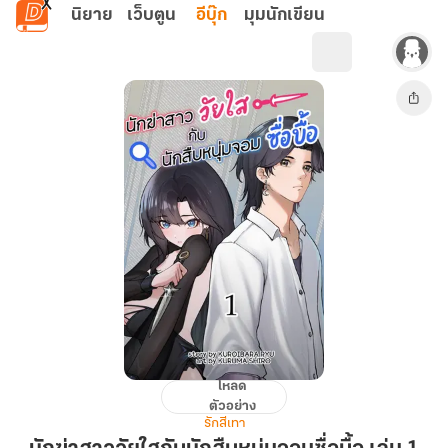
ข้ามไปยังเนื้อหาหลัก
นิยาย
เว็บตูน
อีบุ๊ก
มุมนักเขียน
โหลด
นัก
ตัวอย่าง
ฆ่า
รักสีเทา
สาว