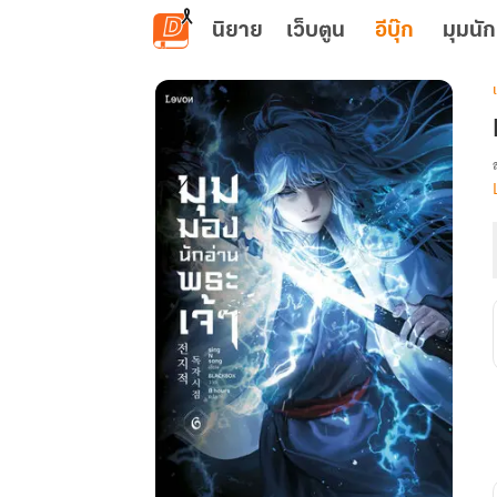
ข้ามไปยังเนื้อหาหลัก
นิยาย
เว็บตูน
อีบุ๊ก
มุมนัก
เ
: