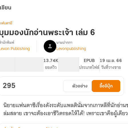
เขียน
แฟนตาซี
มุมมองนักอ่านพระเจ้า เล่ม 6
สำนักพิมพ์
นามปากกา
Levon Publishing
Levonpublishing
รื่อง
มุม
มอง
78.18K
245
13.74K
PG ทั่วไป
EPUB
19 เม.ย. 66
นัก
จำนวนคำ
จำนวนหน้า (A5)
ยอดวิว
ระดับเนื้อหา
ประเภทไฟล์
วันที่วางขาย
อ่าน
พระเจ้า
295
ตัวอย่าง
ซื้ออีบุ๊ก
OMNISCIENT
READER'S
VIEWPOINT
นิยายแฟนตาซีเรื่องดังระดับแพลตินั่มจากเกาหลีที่นักอ่าน
[นิยาย
แปล]
ล่มสลาย เขาจะต้องเอาชีวิตรอดให้ได้! เพราะเขาคือผู้เดียวที่