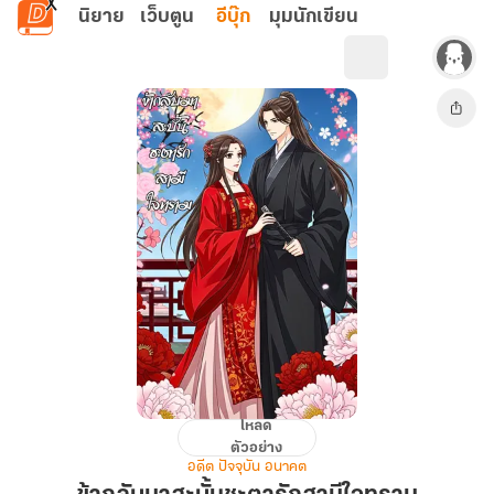
ข้ามไปยังเนื้อหาหลัก
นิยาย
เว็บตูน
อีบุ๊ก
มุมนักเขียน
โหลด
ข้า
ตัวอย่าง
กลับ
อดีต ปัจจุบัน อนาคต
มา