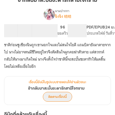
ข้ากลับมาสะบั้นชะตารักสามีใจทราม
สะบั้น
ชะตา
นามปากกา
ฉิงฉิง 晴晴
เรื่อง
รัก
ข้า
สามี
กลับ
20 ตอน
32.88K
224
96
PG ทั่วไป
PDF/EPUB
24 ม.
ใจ
มา
สารบัญ
จำนวนคำ
จำนวนหน้า (A5)
ยอดวิว
ระดับเนื้อหา
ประเภทไฟล์
วันที่
ทราม
สะบั้น
ชะตา
ชาติก่อนซูเซียงฉินถูกเขานอกใจและไม่สนใจใยดี แถมบิดายังมาตายจาก
รัก
สามี
ไป นางไม่อาจทนมีชีวิตอยู่ไหวจึงตัดสินใจผูกคอฆ่าตัวตาย แต่สวรรค์
ใจ
กลับให้นางมาเกิดใหม่ นางจึงตั้งใจว่าชาตินี้จะสะบั้นชะตารักให้มดสิ้น
ทราม
โดยไม่เหลือเยื่อใยอีก
เรื่องนี้ยังมีในรูปแบบรายตอนให้อ่านด้วยนะ
ข้ากลับมาสะบั้นชะตารักสามีใจทราม
ติดตามเรื่องนี้
อีบุ๊กที่คล้ายกับเรื่องนี้