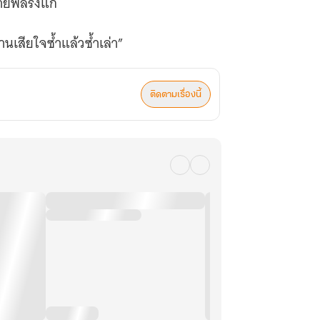
นายพลรังแก
านเสียใจซ้ำแล้วซ้ำเล่า”
ติดตามเรื่องนี้