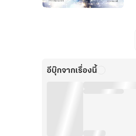
ไลฟ์
สตรี
ม
ของ
ท่าน
นาย
พล
เล่ม
3
อีบุ๊กจากเรื่องนี้
จบ