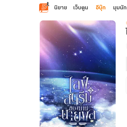
ข้ามไปยังเนื้อหาหลัก
นิยาย
เว็บตูน
อีบุ๊ก
มุมนัก
เ