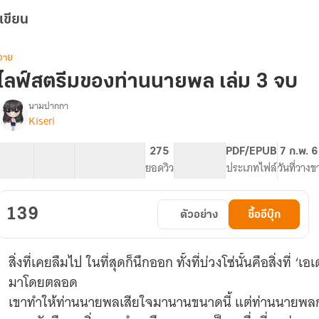
เขียน
วาย
ไลฟ์สตรีมของท่านนายพล เล่ม 3 จบ
นามปากกา
Kiseri
[BL]
รื่อง
ไลฟ์
สตรี
20 ตอน
61.15K
292
275
PG ทั่วไป
PDF/EPUB
7 ก.พ. 
ม
สารบัญ
จำนวนคำ
จำนวนหน้า (A5)
ยอดวิว
ระดับเนื้อหา
ประเภทไฟล์
วันที่วางข
ของ
ท่าน
นาย
139
ตัวอย่าง
ซื้ออีบุ๊ก
พล
สิ่งที่เคยลืมไป ในที่สุดก็นึกออก ทั้งที่บ่วงโซ่นั้นคือสิ่งที่
มาโดยตลอด
เขาทำให้ท่านนายพลเสียใจมานานขนาดนี้ แต่ท่านนายพลก