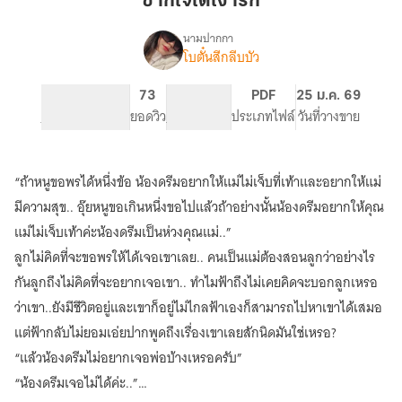
ซากใจใต้เงารัก
เงา
รัก
นามปากกา
โบตั๋นสีกลีบบัว
เรื่อง
ซาก
ใจ
360
73
PG ทั่วไป
PDF
25 ม.ค. 69
ใต้
จำนวนหน้า (A5)
ยอดวิว
ระดับเนื้อหา
ประเภทไฟล์
วันที่วางขาย
เงา
รัก
“ถ้าหนูขอพรได้หนึ่งข้อ น้องดรีมอยากให้แม่ไม่เจ็บที่เท้าและอยากให้แม่
มีความสุข.. อุ๊ยหนูขอเกินหนึ่งขอไปแล้วถ้าอย่างนั้นน้องดรีมอยากให้คุณ
แม่ไม่เจ็บเท้าค่ะน้องดรีมเป็นห่วงคุณแม่..”
ลูกไม่คิดที่จะขอพรให้ได้เจอเขาเลย.. คนเป็นแม่ต้องสอนลูกว่าอย่างไร
กันลูกถึงไม่คิดที่จะอยากเจอเขา.. ทำไมฟ้าถึงไม่เคยคิดจะบอกลูกเหรอ
ว่าเขา..ยังมีชีวิตอยู่และเขาก็อยู่ไม่ไกลฟ้าเองก็สามารถไปหาเขาได้เสมอ
แต่ฟ้ากลับไม่ยอมเอ่ยปากพูดถึงเรื่องเขาเลยสักนิดมันใช่เหรอ?
“แล้วน้องดรีมไม่อยากเจอพ่อบ้างเหรอครับ”
“น้องดรีมเจอไม่ได้ค่ะ..”