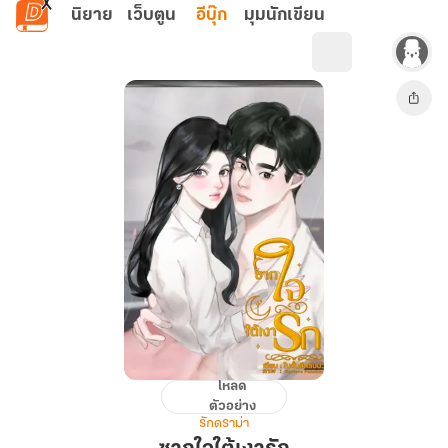
ข้ามไปยังเนื้อหาหลัก
นิยาย
เว็บตูน
อีบุ๊ก
มุมนักเขียน
โหลด
ซาก
ตัวอย่าง
ใจ
รักดราม่า
ใต้