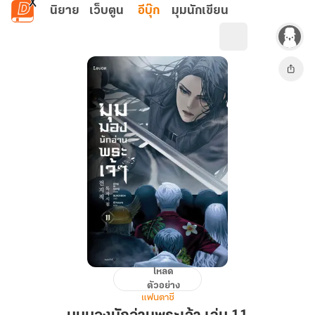
ข้ามไปยังเนื้อหาหลัก
นิยาย
เว็บตูน
อีบุ๊ก
มุมนักเขียน
โหลด
มุม
ตัวอย่าง
มอง
แฟนตาซี
นัก