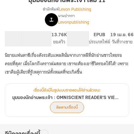
มุมมองนักอ่านพระเจ้า เล่ม 11
อ่าน
Levon Publishing
สำนักพิมพ์
พระเจ้า
นามปากกา
เรื่อง
เล่ม
Levonpublishing
มุม
11
มอง
นัก
75.55K
233
13.76K
PG ทั่วไป
EPUB
19 เม.ย. 66
อ่าน
จำนวนคำ
จำนวนหน้า (A5)
ยอดวิว
ระดับเนื้อหา
ประเภทไฟล์
วันที่วางขาย
พระเจ้า
:
นิยายแฟนตาซีเรื่องดังระดับแพลตินั่มจากเกาหลีที่นักอ่านชาวไทยรอ
OMNISCIENT
คอยที่สุด! เมื่อโลกถึงคราวล่มสลาย เขาจะต้องเอาชีวิตรอดให้ได้! เพราะ
READER'S
VIEWPOINT
เขาคือผู้เดียวที่รู้เหตุการณ์ทั้งหมดที่จะเกิดขึ้น
[นิยาย
แปล]
เรื่องนี้ยังมีในรูปแบบรายตอนให้อ่านด้วยนะ
มุมมองนักอ่านพระเจ้า : OMNISCIENT READER'S VIEWPOINT [นิยายแปล]
ติดตามเรื่องนี้