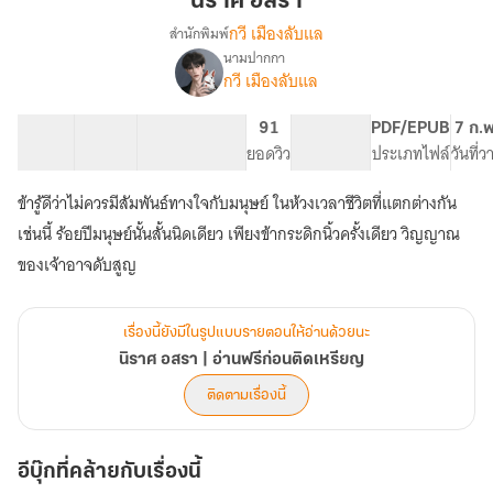
นิราศ อสรา
กวี เมืองลับแล
สำนักพิมพ์
นามปากกา
เรื่อง
กวี เมืองลับแล
นิราศ
อสรา
|
32 ตอน
74.03K
386
91
PG ทั่วไป
PDF/EPUB
7 ก.
อ่าน
สารบัญ
จำนวนคำ
จำนวนหน้า (A5)
ยอดวิว
ระดับเนื้อหา
ประเภทไฟล์
วันที่
ฟรี
ก่อน
ข้ารู้ดีว่าไม่ควรมีสัมพันธ์ทางใจกับมนุษย์ ในห้วงเวลาชีวิตที่แตกต่างกัน
ติด
เช่นนี้ ร้อยปีมนุษย์นั้นสั้นนิดเดียว เพียงข้ากระดิกนิ้วครั้งเดียว วิญญาณ
เหรียญ
ของเจ้าอาจดับสูญ
เรื่องนี้ยังมีในรูปแบบรายตอนให้อ่านด้วยนะ
นิราศ อสรา | อ่านฟรีก่อนติดเหรียญ
ติดตามเรื่องนี้
อีบุ๊กที่คล้ายกับเรื่องนี้