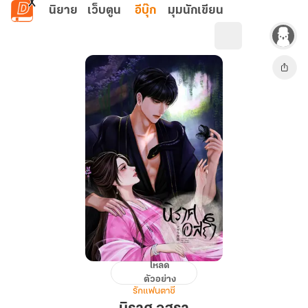
ข้ามไปยังเนื้อหาหลัก
นิยาย
เว็บตูน
อีบุ๊ก
มุมนักเขียน
โหลด
นิราศ
ตัวอย่าง
อสรา
รักแฟนตาซี