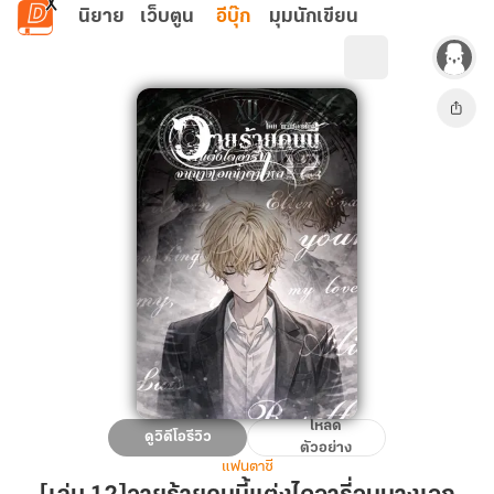
ข้ามไปยังเนื้อหาหลัก
นิยาย
เว็บตูน
อีบุ๊ก
มุมนักเขียน
โหลด
[เล่ม
ดูวิดีโอรีวิว
ตัวอย่าง
12]วาย
แฟนตาซี
ร้าย