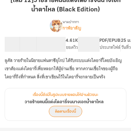
[เล่ม 12]วายร้ายคนนี้แต่งไดอารี่จนนางเอก
คน
น้ำตาไหล (Black Edition)
นี้
แต่ง
นามปากกา
ไดอารี่
กาฬอาสัญ
เรื่อง
วาย
จน
ร้าย
นางเอก
15 ตอน
33.5K
216
4.61K
PG ทั่วไป
PDF/EPUB
25 ม
คน
สารบัญ
จำนวนคำ
น้ำตา
จำนวนหน้า (A5)
ยอดวิว
ระดับเนื้อหา
ประเภทไฟล์
วันที
นี้
ไหล
แต่ง
ลูคัส วายร้ายในนิยายแฟนตาซียุโรป ได้รับระบบแต่งไดอารี่โดยบังเอิญ
(Black
ไดอารี่
จน
Edition)
เขาต้องแต่งไดอารี่เพื่อหลอกให้ผู้อ่านเชื่อ หากความเชื่อใจของผู้ถือ
นางเอก
ไดอารี่ถึงที่กำหนด สิ่งที่เขาเขียนไว้ในไดอารี่จะกลายเป็นจริง
น้ำตา
ไหล
เรื่องนี้ยังมีในรูปแบบรายตอนให้อ่านด้วยนะ
วายร้ายคนนี้แต่งไดอารี่จนนางเอกน้ำตาไหล
ติดตามเรื่องนี้