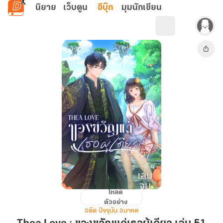
ข้ามไปยังเนื้อหาหลัก
นิยาย
เว็บตูน
อีบุ๊ก
มุมนักเขียน
โหลด
Thea
ตัวอย่าง
Love
อดีต ปัจจุบัน อนาคต
: