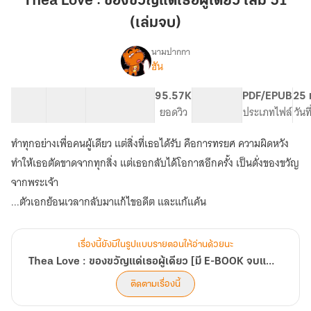
Thea Love : ของขวัญแด่เธอผู้เดียว เล่ม 51
ของ
(เล่มจบ)
ขวัญ
แด่
นามปากกา
เธอ
ฮัน
Thea
เรื่อง
ผู้
Love
:
เดียว
22 ตอน
40.67K
234
95.57K
PG ทั่วไป
PDF/EPUB
25 
ของ
สารบัญ
จำนวนคำ
เล่ม
จำนวนหน้า (A5)
ยอดวิว
ระดับเนื้อหา
ประเภทไฟล์
วันท
ขวัญ
51
แด่
ทำทุกอย่างเพื่อคนผู้เดียว แต่สิ่งที่เธอได้รับ คือการทรยศ ความผิดหวัง
(เล่ม
เธอ
จบ)
ทำให้เธอตัดขาดจากทุกสิ่ง แต่เธอกลับได้โอกาสอีกครั้ง เป็นดั่งของขวัญ
ผู้
เดียว
จากพระเจ้า
[มี
...ตัวเอกย้อนเวลากลับมาแก้ไขอดีต และแก้แค้น
E-
BOOK
จบ
แล้ว]
เรื่องนี้ยังมีในรูปแบบรายตอนให้อ่านด้วยนะ
Thea Love : ของขวัญแด่เธอผู้เดียว [มี E-BOOK จบแล้ว]
ติดตามเรื่องนี้