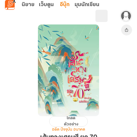
ข้ามไปยังเนื้อหาหลัก
นิยาย
เว็บตูน
อีบุ๊ก
มุมนักเขียน
โหลด
เส้น
ตัวอย่าง
ทาง
อดีต ปัจจุบัน อนาคต
เศรษฐี