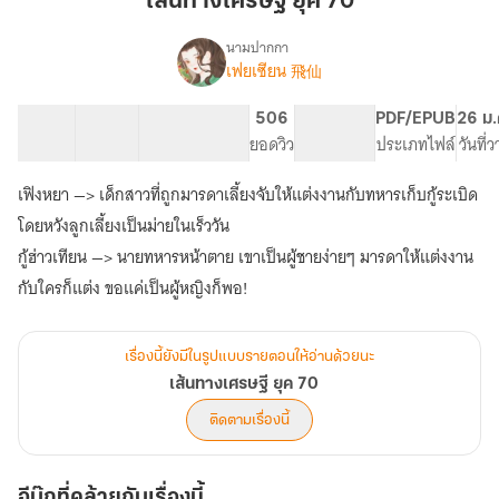
เส้นทางเศรษฐี ยุค 70
ยุค
70
นามปากกา
เฟยเซียน 飛仙
เรื่อง
เส้น
ทาง
57 ตอน
74.46K
367
506
PG ทั่วไป
PDF/EPUB
26 ม.
เศรษฐี
สารบัญ
จำนวนคำ
จำนวนหน้า (A5)
ยอดวิว
ระดับเนื้อหา
ประเภทไฟล์
วันที่
ยุค
70
เฟิงหยา —> เด็กสาวที่ถูกมารดาเลี้ยงจับให้แต่งงานกับทหารเก็บกู้ระเบิด
โดยหวังลูกเลี้ยงเป็นม่ายในเร็ววัน
กู้ฮ่าวเทียน —> นายทหารหน้าตาย เขาเป็นผู้ชายง่ายๆ มารดาให้แต่งงาน
กับใครก็แต่ง ขอแค่เป็นผู้หญิงก็พอ!
เรื่องนี้ยังมีในรูปแบบรายตอนให้อ่านด้วยนะ
เส้นทางเศรษฐี ยุค 70
ติดตามเรื่องนี้
อีบุ๊กที่คล้ายกับเรื่องนี้