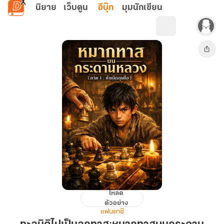
ข้ามไปยังเนื้อหาหลัก
นิยาย
เว็บตูน
อีบุ๊ก
มุมนักเขียน
โหลด
ทะลุ
ตัวอย่าง
มิติ
แฟนตาซี
ไป