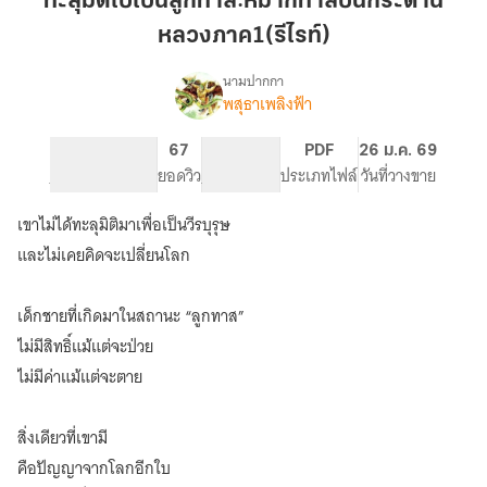
ทะลุมิติไปเป็นลูกทาส:หมากทาสบนกระดาน
เป็น
หลวงภาค1(รีไรท์)
ลูก
ทาส:หมาก
นามปากกา
ทาส
พสุธาเพลิงฟ้า
เรื่อง
ทะลุ
บน
มิติ
กระดาน
134
67
PG ทั่วไป
PDF
26 ม.ค. 69
ไป
จำนวนหน้า (A5)
หลวง
ยอดวิว
ระดับเนื้อหา
ประเภทไฟล์
วันที่วางขาย
เป็น
ภาค1(รี
ลูก
เขาไม่ได้ทะลุมิติมาเพื่อเป็นวีรบุรุษ
ไรท์)
ทาส:หมาก
ทาส
และไม่เคยคิดจะเปลี่ยนโลก
บน
กระดาน
เด็กชายที่เกิดมาในสถานะ “ลูกทาส”
หลวง
ไม่มีสิทธิ์แม้แต่จะป่วย
ไม่มีค่าแม้แต่จะตาย
สิ่งเดียวที่เขามี
คือปัญญาจากโลกอีกใบ