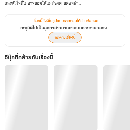
และหัวใจที่ไม่อาจยอมให้แม่ต้องตายต่อหน้า
จากเรือนทาสสกปรก
เรื่องนี้ยังมีในรูปแบบรายตอนให้อ่านด้วยนะ
สู่กระดานหมากในเรือนหลวง
ทะลุมิติไปเป็นลูกทาส:หมากทาสบนกระดานหลวง
ติดตามเรื่องนี้
ทุกก้าวที่เดิน
ไม่ใช่เพื่อชัยชนะ
อีบุ๊กที่คล้ายกับเรื่องนี้
แต่เพื่อ “อยู่รอด”
จนวันหนึ่ง เขาพบว่า
ตัวเองไม่ได้เป็นเพียงผู้เล่น
แต่กำลังถูกวางเป็นหมาก
และเมื่อหมากทาสก้าวถึงปลายกระดาน
เกมทั้งกระดาน…ย่อมเปลี่ยนไปตลอดกาล