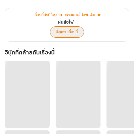
แต่ทุกอย่างที่เขาเป็น กลับกรีดลึกลงในหัวใจของ พิรุณพา ยิ่งนัก
เรื่องนี้ยังมีในรูปแบบรายตอนให้อ่านด้วยนะ
เขาเก่งกว่า... ฉลาดกว่า... เป็นที่รักของทุกคน
ฝนล้อไฟ
ติดตามเรื่องนี้
จนทำให้ลูกสาวแท้ๆ อย่างเธอ กลายเป็นเงาที่ใครต่อใครมักจะมองข้าม
อีบุ๊กที่คล้ายกับเรื่องนี้
และเมื่อเขามีแฟนเป็นไฮโซสาวสวยสมบูรณ์แบบ
ยิ่งตอกย้ำให้พิรุณพารู้ว่า เธอไม่เคยชนะเขาเลย... ไม่แม้แต่ครั้งเดียว
เธอจึงเลือกที่จะข่มและด้อยค่าเขา ด้วยการทำให้คนอื่นๆ ได้เห็นว่า
แท้จริงแล้ว คนที่ใครต่อใครต่างชื่นชมนักหนา ก็เป็นเพียงแค่คนใต้อาณัติ
ของเธอเท่านั้น
แต่ยิ่งพยายามทำร้ายเขามากเท่าไหร่ ก็ยิ่งเหมือนตกหลุมที่ตัวเองขุดไว้