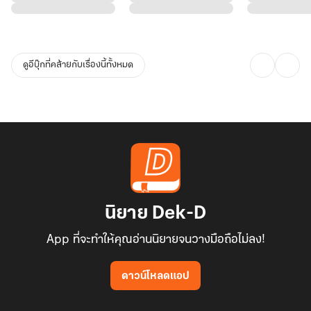
เพราะท้ายที่สุดแล้ว... ความรู้สึกที่เธอไม่ยอมรับมาตลอด อาจไม่ใช่แค่
ความอิจฉา
ดูอีบุ๊กที่คล้ายกับเรื่องนี้ทั้งหมด
ทว่ามันมีความรู้สึกอย่างอื่นซ่อนเร้นอยู่ด้วย
และคนที่คิดจะ ล้อเล่นกับไฟ อย่างเธอ ก็คงลืมไปว่า
ไฟ... แผดเผาได้ทุกสิ่ง แม้แต่หัวใจที่แสนอ่อนแอของเธอ
#ฝนล้อไฟ #นิยายดราม่า #รักร้าย #รักที่เจ็บ #อ่านแล้วอิน
นิยาย Dek-D
App ที่จะทำให้คุณอ่านนิยายจนวางมือถือไม่ลง!
ดาวน์โหลดแอป