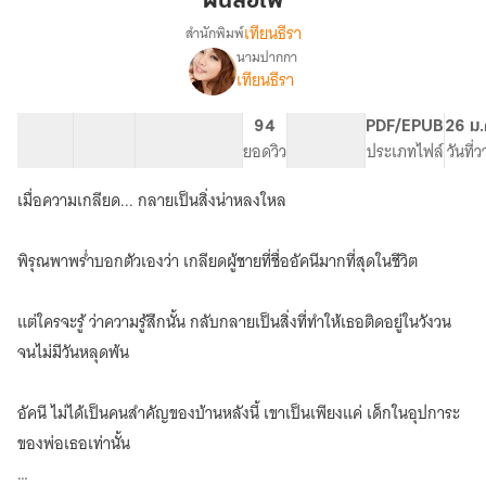
ฝนล้อไฟ
เทียนธีรา
สำนักพิมพ์
นามปากกา
เรื่อง
เทียนธีรา
ฝน
ล้อ
ไฟ
23 ตอน
90.71K
502
94
PG ทั่วไป
PDF/EPUB
26 ม.
สารบัญ
จำนวนคำ
จำนวนหน้า (A5)
ยอดวิว
ระดับเนื้อหา
ประเภทไฟล์
วันที่
เมื่อความเกลียด... กลายเป็นสิ่งน่าหลงใหล
พิรุณพาพร่ำบอกตัวเองว่า เกลียดผู้ชายที่ชื่ออัคนีมากที่สุดในชีวิต
แต่ใครจะรู้ ว่าความรู้สึกนั้น กลับกลายเป็นสิ่งที่ทำให้เธอติดอยู่ในวังวน
จนไม่มีวันหลุดพ้น
อัคนี ไม่ได้เป็นคนสำคัญของบ้านหลังนี้ เขาเป็นเพียงแค่ เด็กในอุปการะ
ของพ่อเธอเท่านั้น