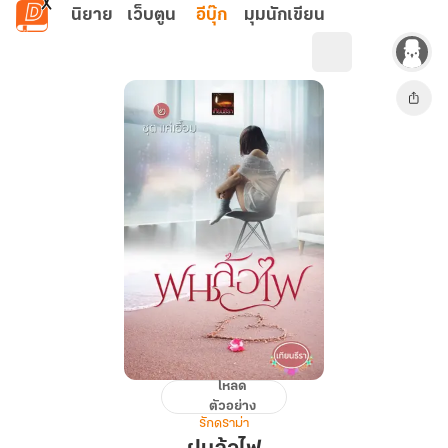
ข้ามไปยังเนื้อหาหลัก
นิยาย
เว็บตูน
อีบุ๊ก
มุมนักเขียน
โหลด
ฝน
ตัวอย่าง
ล้อ
รักดราม่า
ไฟ