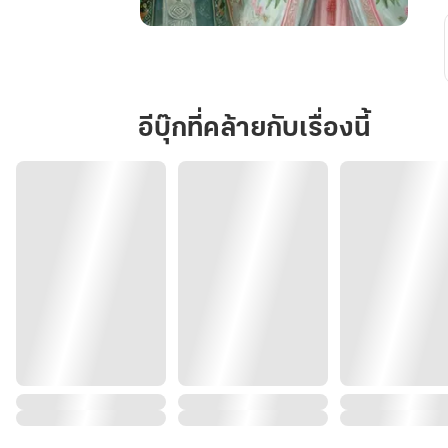
ข้า
ผู้
นี้
มิใช่
อีบุ๊กที่คล้ายกับเรื่องนี้
สตรี
ของ
ท่าน