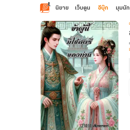
ข้ามไปยังเนื้อหาหลัก
นิยาย
เว็บตูน
อีบุ๊ก
มุมนัก
เ
ผ
น