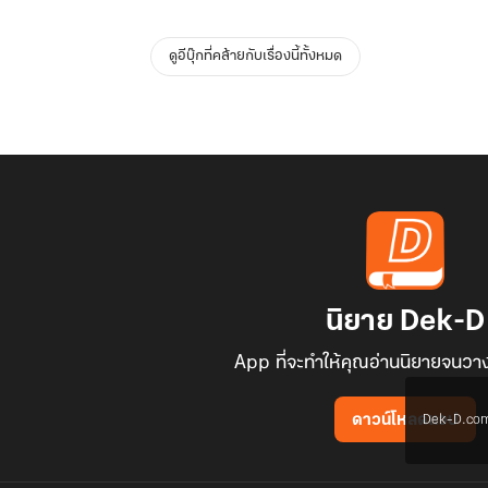
ดูอีบุ๊กที่คล้ายกับเรื่องนี้ทั้งหมด
นิยาย Dek-D
App ที่จะทำให้คุณอ่านนิยายจนวาง
Dek-D.com ใช
ดาวน์โหลดแอป