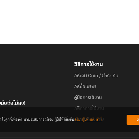
วิธีการใช้งาน
วิธีเติม Coin / ชำระเงิน
วิธีซื้อนิยาย
คู่มือการใช้งาน
มือถือไม่ลง!
กติกาการใช้งาน
้คุกกี้เพื่อพัฒนาประสบการณ์ของ ผู้ใช้ให้ดียิ่งขึ้น
เรียนรู้เพิ่มเติมที่นี่
ย
คำถามที่พบบ่อย