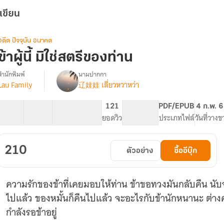
เขียน
อดีต ปัจจุบัน อนาคต
ข้าผู้นี้ มิใช่สตรีของท่าน
สำนักพิมพ์
นามปากกา
Lau Family
辽娃娃 เลี่ยวหวาหว่า
รื่อง
ข้า
ู้
20 ตอน
43.54K
321
121
PG ทั่วไป
PDF/EPUB
4 ก.พ. 
ี้
สารบัญ
จำนวนคำ
จำนวนหน้า (A5)
ยอดวิว
ระดับเนื้อหา
ประเภทไฟล์
วันที่วางข
มิใช่
สตรี
ของ
210
ตัวอย่าง
ซื้ออีบุ๊ก
ท่าน
ความรักของข้าที่เคยมอบให้ท่าน ข้าขอทวงมันกลับคืน นับจากน
ไปแล้ว ของหมั้นก็คืนไปแล้ว จะอะไรกับข้านักหนานะ ต่าง
กำลังรอข้าอยู่