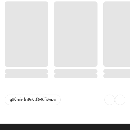
ความยุติธรรม!
จากสามีผู้เย็นชา…สู่ท่านโหวคลั่งรักที่ยอมก้มหัวเป็นทาสภรรยาและลูก
แฝดไปชั่วชีวิต!
ดูอีบุ๊กที่คล้ายกับเรื่องนี้ทั้งหมด