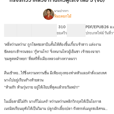
กรงรักวิวาห์ลวง ท่านโหวผู้ไร้ใจ เล่ม 3 (จบ)
ลวง
ท่าน
นามปากกา
หิมะดอกไม้
เรื่อง
โหว
กรง
ผู้
รัก
17 ตอน
24.07K
102
310
PG ทั่วไป
PDF/EPUB
26 ม.
ไร้
วิวาห์
สารบัญ
จำนวนคำ
จำนวนหน้า (A5)
ยอดวิว
ระดับเนื้อหา
ประเภทไฟล์
วันที่
ใจ
ลวง
ท่าน
เล่ม
'หลี่หว่านหว่าน' ถูกโชคชะตาบีบคั้นให้ต้องขึ้นเกี้ยวเจ้าสาว แต่งงาน
โหว
3
ผู้
ขัดดอกเข้าจวนของ 'กู้หานโจว' จิ่งหนานโหวผู้เย็นชา เจ้าของฉายา
(จบ)
ไร้
'ยมทูตหน้าหยก' ที่สตรีทั้งเมืองหลวงต่างหวาดผวา
ใจ
คืนเข้าหอ…ไร้ซึ่งความหวานชื่น มีเพียงถุงทองฟาดหัวและคำสั่งเนรเทศ
นางไปอยู่เรือนร้างท้ายสวน
"ห้ามรัก ห้ามวุ่นวาย อยู่ให้เงียบที่สุดแล้วรอวันหย่า!"
ในเมื่อสามีไม่รัก นางก็ไม่แคร์! หว่านหว่านพลิกวิกฤตให้เป็นโอกาส
เนรมิตเรือนผุพังให้เป็นวิมาน ปลูกผักเลี้ยงปลา รังสรรค์เมนูรสเลิศจน