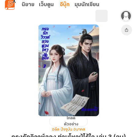
ข้ามไปยังเนื้อหาหลัก
นิยาย
เว็บตูน
อีบุ๊ก
มุมนักเขียน
โหลด
กรง
ตัวอย่าง
รัก
อดีต ปัจจุบัน อนาคต
วิวาห์