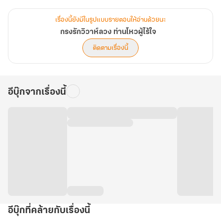
กลิ่นหอมยั่วน้ำลายลอยข้ามกำแพงไปเตะจมูกท่านโหวทุกค่ำคืน จาก
ความรำคาญแปรเปลี่ยนเป็นความหิวโหย…และกลายเป็นความคะนึงหาที่
เรื่องนี้ยังมีในรูปแบบรายตอนให้อ่านด้วยนะ
ซึมลึกเข้าสู่หัวใจโดยไม่รู้ตัว
กรงรักวิวาห์ลวง ท่านโหวผู้ไร้ใจ
ติดตามเรื่องนี้
ทว่ามรสุมราชสำนักกลับโหมกระหน่ำ กู้หานโจวจำต้องแสร้งรับ
ราชโองการสมรสกับองค์หญิงต่างแคว้นเพื่อความมั่นคง หว่านหว่าน
เข้าใจผิดคิดว่าเขาไร้ใจ จึงทิ้งหนังสือหย่า ตัดขาดวาสนา แล้วหนีหายไป
อีบุ๊กจากเรื่องนี้
อย่างไร้ร่องรอย
หนึ่งปีให้หลัง…กู้หานโจวผู้ตรอมใจจนแทบเสียสติได้พบเบาะแสว่าภรรยา
ตัวน้อยยังไม่ตาย ซ้ำยังกลายเป็น 'เถ่าแก่เนี้ยผู้มั่งคั่งและสูงศักดิ์' แห่ง
ชายแดนเหนือ ผู้มีชีวิตดี๊ดีโดยไม่ต้องมีเขา
ปฏิบัติการทวงคืนดวงใจจึงอุบัติขึ้น แต่มันไม่ง่าย เมื่อฮ่องเต้หวาดระแวง
และส่งกองทัพนับแสนมาหมายหัวเขาเป็นกบฏ! เพื่อปกป้องภรรยา ท่าน
โหวผู้ภักดีจึงยอมสะบั้นศรัทธา ก่อกบฏล้างบางราชบัลลังก์เพื่อทวงคืน
อีบุ๊กที่คล้ายกับเรื่องนี้