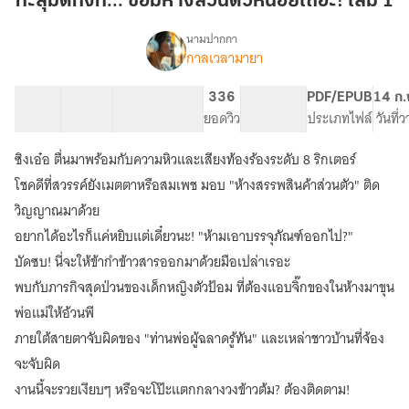
ทะลุมิติทั้งที... ขอมีห้างส่วนตัวหน่อยเถอะ! เล่ม 1
ขอ
มี
นามปากกา
กาลเวลามายา
(จบ)ทะลุ
ห้าง
เรื่อง
มิติ
ส่วน
ทั้งที...
17 ตอน
22.02K
88
336
PG ทั่วไป
PDF/EPUB
14 ก.
ตัว
ขอ
สารบัญ
จำนวนคำ
จำนวนหน้า (A5)
ยอดวิว
ระดับเนื้อหา
ประเภทไฟล์
วันที่
หน่อย
มี
เถอะ!
ห้าง
ซิงเอ๋อ ตื่นมาพร้อมกับความหิวและเสียงท้องร้องระดับ 8 ริกเตอร์
ส่วน
เล่ม
โชคดีที่สวรรค์ยังเมตตาหรือสมเพช มอบ "ห้างสรรพสินค้าส่วนตัว" ติด
ตัว
1
หน่อย
วิญญาณมาด้วย
เถอะ!
อยากได้อะไรก็แค่หยิบแต่เดี๋ยวนะ! "ห้ามเอาบรรจุภัณฑ์ออกไป?"
บัดซบ! นี่จะให้ข้ากำข้าวสารออกมาด้วยมือเปล่าเรอะ
พบกับภารกิจสุดป่วนของเด็กหญิงตัวป้อม ที่ต้องแอบจิ๊กของในห้างมาขุน
พ่อแม่ให้อ้วนพี
ภายใต้สายตาจับผิดของ "ท่านพ่อผู้ฉลาดรู้ทัน" และเหล่าชาวบ้านที่จ้อง
จะจับผิด
งานนี้จะรวยเงียบๆ หรือจะโป๊ะแตกกลางวงข้าวต้ม? ต้องติดตาม!