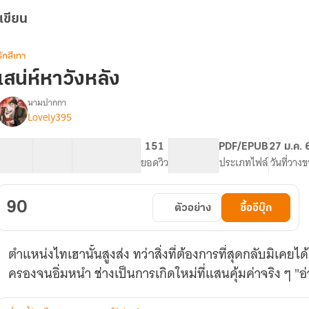
เขียน
รักสีเทา
เสน่ห์หาวังหลัง
นามปากกา
Lovely395
รื่อง
เสน่ห์
หา
16 ตอน
19.15K
86
151
PG ทั่วไป
PDF/EPUB
27 ม.ค. 
วัง
สารบัญ
จำนวนคำ
จำนวนหน้า (A5)
ยอดวิว
ระดับเนื้อหา
ประเภทไฟล์
วันที่วาง
หลัง
90
ตัวอย่าง
ซื้ออีบุ๊ก
ตำแหน่งไทเฮานั้นสูงส่ง ทว่าสิ่งที่ต้องการที่สุดกลับมิเคยได
ครองจนอิ่มหนำ ช่างเป็นการเกิดใหม่ที่แสนคุ้มค่าจริง ๆ "อ่า