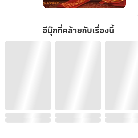
เสน่ห์
หา
วัง
อีบุ๊กที่คล้ายกับเรื่องนี้
หลัง