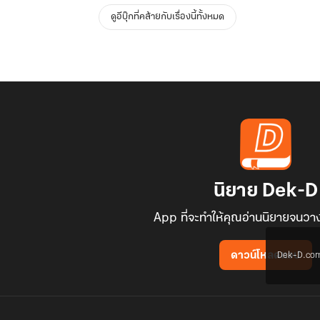
ดูอีบุ๊กที่คล้ายกับเรื่องนี้ทั้งหมด
นิยาย Dek-D
App ที่จะทำให้คุณอ่านนิยายจนวาง
Dek-D.com ใช
ดาวน์โหลดแอป