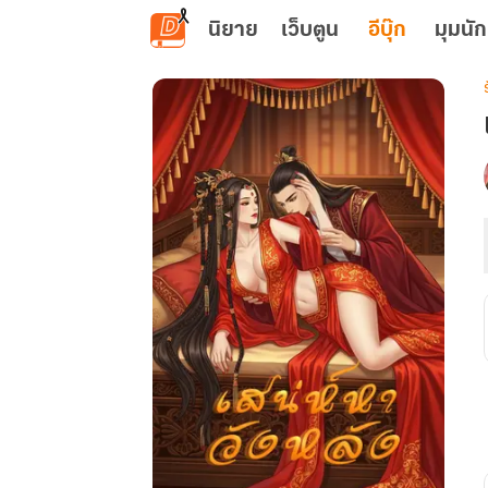
ข้ามไปยังเนื้อหาหลัก
นิยาย
เว็บตูน
อีบุ๊ก
มุมนัก
เ