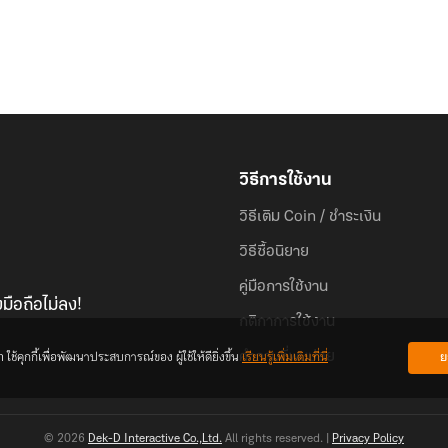
วิธีการใช้งาน
วิธีเติม Coin / ชำระเงิน
วิธีซื้อนิยาย
คู่มือการใช้งาน
มือถือไม่ลง!
กติกาการใช้งาน
้คุกกี้เพื่อพัฒนาประสบการณ์ของ ผู้ใช้ให้ดียิ่งขึ้น
เรียนรู้เพิ่มเติมที่นี่
ย
คำถามที่พบบ่อย
© 2026
Dek-D Interactive Co.,Ltd.
All rights reserved. |
Privacy Policy