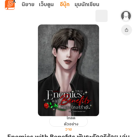
ข้ามไปยังเนื้อหาหลัก
นิยาย
เว็บตูน
อีบุ๊ก
มุมนักเขียน
โหลด
Enemies
ตัวอย่าง
with
วาย
Benefits