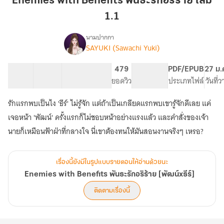
Enemies with Benefits พันธะรักอริร้าย เล่ม
พันธะ
1.1
รัก
อริ
นามปากกา
ร้าย
SAYUKI (Sawachi Yuki)
Enemies
เรื่อง
เล่ม
with
Benefits
1.1
12 ตอน
55.15K
308
479
PG ทั่วไป
PDF/EPUB
27 ม.
พันธะ
สารบัญ
จำนวนคำ
จำนวนหน้า (A5)
ยอดวิว
ระดับเนื้อหา
ประเภทไฟล์
วันที่
รัก
อริ
รักแรกพบเป็นไง 'ธีร์' ไม่รู้จัก แต่ถ้าเป็นเกลียดแรกพบเขารู้จักดีเลย แค่
ร้าย
เจอหน้า 'พัฒน์' ครั้งแรกก็ไม่ชอบหน้าอย่างแรงแล้ว และคำสั่งของเจ้า
[พัฒน์xธีร์]
นายก็เหมือนฟ้าฝ่าที่กลางใจ นี่เขาต้องทนให้มันสอนงานจริงๆ เหรอ?
เรื่องนี้ยังมีในรูปแบบรายตอนให้อ่านด้วยนะ
Enemies with Benefits พันธะรักอริร้าย [พัฒน์xธีร์]
ติดตามเรื่องนี้