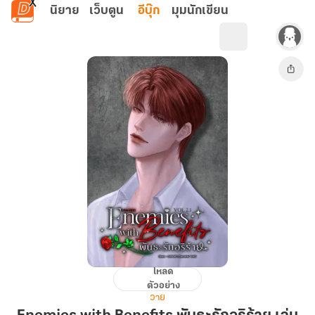
ข้ามไปยังเนื้อหาหลัก
นิยาย
เว็บตูน
อีบุ๊ก
มุมนักเขียน
โหลด
Enemies
ตัวอย่าง
with
วาย
Benefits