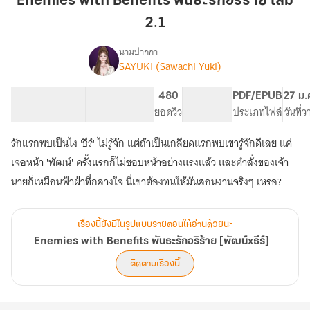
Enemies with Benefits พันธะรักอริร้าย เล่ม
พันธะ
2.1
รัก
อริ
นามปากกา
ร้าย
SAYUKI (Sawachi Yuki)
Enemies
เรื่อง
เล่ม
with
Benefits
2.1
11 ตอน
54.74K
359
480
PG ทั่วไป
PDF/EPUB
27 ม.
พันธะ
สารบัญ
จำนวนคำ
จำนวนหน้า (A5)
ยอดวิว
ระดับเนื้อหา
ประเภทไฟล์
วันที่
รัก
อริ
รักแรกพบเป็นไง 'ธีร์' ไม่รู้จัก แต่ถ้าเป็นเกลียดแรกพบเขารู้จักดีเลย แค่
ร้าย
เจอหน้า 'พัฒน์' ครั้งแรกก็ไม่ชอบหน้าอย่างแรงแล้ว และคำสั่งของเจ้า
[พัฒน์xธีร์]
นายก็เหมือนฟ้าฝ่าที่กลางใจ นี่เขาต้องทนให้มันสอนงานจริงๆ เหรอ?
เรื่องนี้ยังมีในรูปแบบรายตอนให้อ่านด้วยนะ
Enemies with Benefits พันธะรักอริร้าย [พัฒน์xธีร์]
ติดตามเรื่องนี้