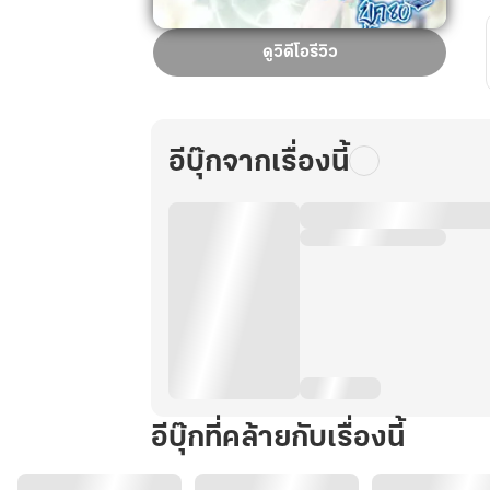
พลิก
ดูวิดีโอรีวิว
ชะตา
ภรรยา
ยากจน
สู่
อีบุ๊กจากเรื่องนี้
เศรษฐิ
นี
อสัง
หา
ยุค
80
เล่ม
5
อีบุ๊กที่คล้ายกับเรื่องนี้