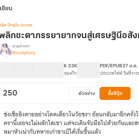
เขียน
อดีต ปัจจุบัน อนาคต
พลิกชะตาภรรยายากจนสู่เศรษฐินีอสังห
นามปากกา
Bloodyflora
รื่อง
พลิก
ชะตา
50 ตอน
84.35K
307
6.33K
PG ทั่วไป
PDF/EPUB
27 ม.ค.
ภรรยา
สารบัญ
จำนวนคำ
จำนวนหน้า (A5)
ยอดวิว
ระดับเนื้อหา
ประเภทไฟล์
วันที่วา
ยากจน
ู่
เศรษฐิ
250
ตัวอย่าง
ซื้ออีบุ๊ก
นี
อสัง
หา
ซ่งเซี่ยอิงตายอย่างโดดเดี่ยวในวัยชรา ย้อนกลับมาอีกครั้ง
ยุค
80
ครานี้เธอจะไม่ผลักไสเขา แต่จะเดินจับมือไปด้วยกันและส
(อี
หมาหัวเน่ากับทหารเก่าขาเป๋ได้เริ่มขึ้นแล้ว
บุ๊ค
จบ