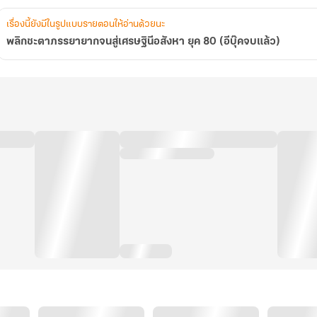
แล้ว)
เรื่องนี้ยังมีในรูปแบบรายตอนให้อ่านด้วยนะ
พลิกชะตาภรรยายากจนสู่เศรษฐินีอสังหา ยุค 80 (อีบุ๊คจบแล้ว)