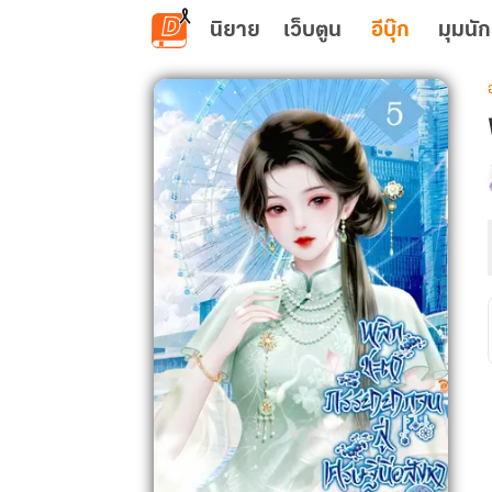
ข้ามไปยังเนื้อหาหลัก
นิยาย
เว็บตูน
อีบุ๊ก
มุมนัก
เ
ส