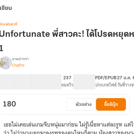
เขียน
รักแฟนตาซี
Unfortunate พี่สาวคะ! ได้โปรดหยุดหว่
1
นามปากกา
Chafrir
[จบ]Unfortunate
รื่อง
ี่
สาว
45 ตอน
73.22K
250
237
PG ทั่วไป
PDF/EPUB
27 ม.ค.
คะ!
สารบัญ
จำนวนคำ
จำนวนหน้า (A5)
ยอดวิว
ระดับเนื้อหา
ประเภทไฟล์
วันที่วาง
ได้
โปรด
หยุด
180
ตัวอย่าง
ซื้ออีบุ๊ก
หว่าน
เสน่ห์
ได้
เธอไม่เคยเล่นเกมจีบหนุ่มมาก่อน ไม่รู้เนื้อหาแต่ละรูท แ
แล้ว
ว่า ไม่ว่านางเอกจะลงรูทของคนไหนก็ตาม น้องสาวของนา