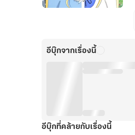
Unfortunate
พี่
สาว
คะ!
ได้
โปรด
อีบุ๊กจากเรื่องนี้
หยุด
หว่าน
เสน่ห์
ได้
แล้ว
เล่ม
1
อีบุ๊กที่คล้ายกับเรื่องนี้