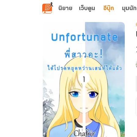
ข้ามไปยังเนื้อหาหลัก
นิยาย
เว็บตูน
อีบุ๊ก
มุมนัก
เ
พ