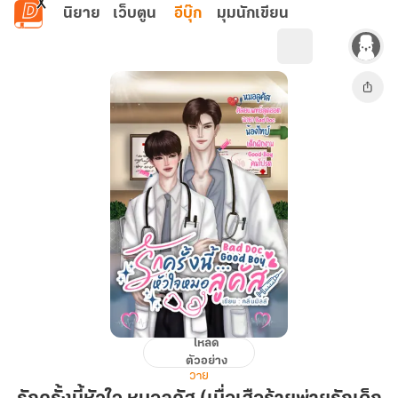
ข้ามไปยังเนื้อหาหลัก
นิยาย
เว็บตูน
อีบุ๊ก
มุมนักเขียน
โหลด
รัก
ตัวอย่าง
ครั้ง
วาย
นี้