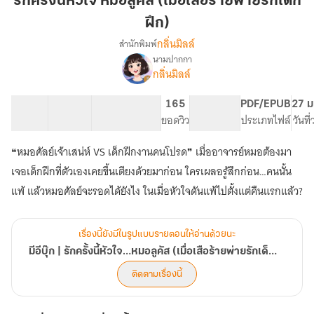
รักครั้งนี้หัวใจ หมอลูคัส (เมื่อเสือร้ายพ่ายรักเด็ก
หัวใจ
ฝึก)
หมอ
กลิ่นมิลล์
สำนักพิมพ์
ลูคัส
นามปากกา
(เมื่อ
เรื่อง
กลิ่นมิลล์
มี
เสือ
อี
ร้าย
บุ๊ก
64 ตอน
248.97K
1.03K
165
NC 18
PDF/EPUB
27 ม
พ่าย
|
สารบัญ
จำนวนคำ
จำนวนหน้า (A5)
ยอดวิว
ระดับเนื้อหา
ประเภทไฟล์
วันที
รัก
รัก
เด็ก
ครั้ง
❝หมอศัลย์เจ้าเสน่ห์ VS เด็กฝึกงานคนโปรด❞ เมื่ออาจารย์หมอต้องมา
นี้
ฝึก)
เจอเด็กฝึกที่ตัวเองเคยขึ้นเตียงด้วยมาก่อน ใครเผลอรู้สึกก่อน…คนนั้น
หัวใจ…
หมอ
แพ้ แล้วหมอศัลย์จะรอดได้ยังไง ในเมื่อหัวใจดันแพ้ไปตั้งแต่คืนแรกแล้ว?
ลูคัส
(เมื่อ
เสือ
เรื่องนี้ยังมีในรูปแบบรายตอนให้อ่านด้วยนะ
ร้าย
มีอีบุ๊ก | รักครั้งนี้หัวใจ…หมอลูคัส (เมื่อเสือร้ายพ่ายรักเด็กฝึก) - Mpreg
พ่าย
รัก
ติดตามเรื่องนี้
เด็ก
ฝึก)