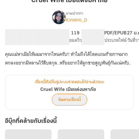
Cruel Wife เมียแต่งมหาภัย
แต่ง
มหา
นามปากกา
Kimkim_D
Cruel
ภัย
เรื่อง
Wife
เมีย
17 ตอน
23.7K
147
119
PG ทั่วไป
PDF/EPUB
27 ม.
แต่ง
สารบัญ
จำนวนคำ
จำนวนหน้า (A5)
ยอดวิว
ระดับเนื้อหา
ประเภทไฟล์
วันที่
มหา
ภัย
คุณแม่หาเมียให้ผมมาจากไหนครับ!! ทำไมถึงได้โหดแถมร้ายกาจมาก
ตกลงอยากมีหลานไว้สืบสกุล..หรืออยากให้ลูกชายสูญพันธุ์กันแน่ครับ..
เรื่องนี้ยังมีในรูปแบบรายตอนให้อ่านด้วยนะ
Cruel Wife เมียแต่งมหาภัย
ติดตามเรื่องนี้
อีบุ๊กที่คล้ายกับเรื่องนี้