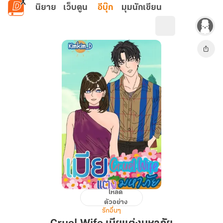
ข้ามไปยังเนื้อหาหลัก
นิยาย
เว็บตูน
อีบุ๊ก
มุมนักเขียน
โหลด
Cruel
ตัวอย่าง
Wife
รักอื่นๆ
เมีย